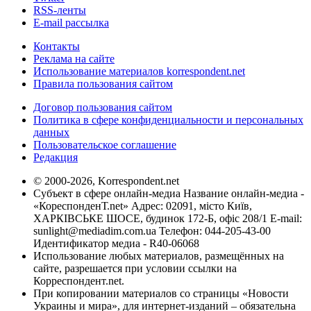
RSS-ленты
E-mail рассылка
Контакты
Реклама на сайте
Использование материалов korrespondent.net
Правила пользования сайтом
Договор пользования сайтом
Политика в сфере конфиденциальности и персональных
данных
Пользовательское соглашение
Редакция
© 2000-2026, Korrespondent.net
Субъект в сфере онлайн-медиа Название онлайн-медиа -
«КореспонденТ.net» Адрес: 02091, місто Київ,
ХАРКІВСЬКЕ ШОСЕ, будинок 172-Б, офіс 208/1 E-mail:
sunlight@mediadim.com.ua
Телефон: 044-205-43-00
Идентификатор медиа - R40-06068
Использование любых материалов, размещённых на
сайте, разрешается при условии ссылки на
Корреспондент.net.
При копировании материалов со страницы «Новости
Украины и мира», для интернет-изданий – обязательна