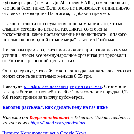
кубометр, - ред.) с мая... До 24 апреля НАК должен сообщить,
что цена будет ниже. Если этого не произойдет, я инициирую
отставку руководства Нафтогаза, - добавил премьер.
"Такой наглости от государственной компании - то, что мы
слышим сегодня по цене на газ, диктат со стороны
госкомпании, какое постановление надо выписать - я такого
не слышал ни в одной стране мира", - заявил Гройсман.
По словам премьера, "этот монополист приложил максимум
усилий", чтобы все международные организации требовали
от Украины рыночной цены на газ.
Он подчеркнул, что сейчас конъюнктура рынка такова, что газ
может стоить значительно меньше 8,55 грн.
Накануне
в Нафтогазе назвали цену на газ с мая
. Стоимость
газа для бытовых потребителей с 1 мая составит порядка 9,7-
9,8 тысяч гривен за тысячу кубометров.
Коболев рассказал, как сделать цену на газ ниже
Новости от
Корреспондент.net
в Telegram. Подписывайтесь
на наш канал
https://t.me/korrespondentnet
Читайте Korrespondent.net в Google News