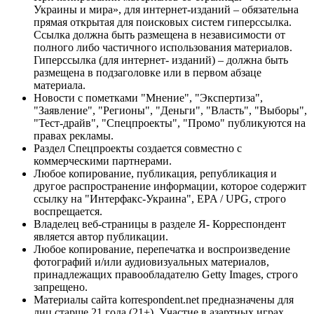
Украины и мира», для интернет-изданий – обязательна
прямая открытая для поисковых систем гиперссылка.
Ссылка должна быть размещена в независимости от
полного либо частичного использования материалов.
Гиперссылка (для интернет- изданий) – должна быть
размещена в подзаголовке или в первом абзаце
материала.
Новости с пометками "Мнение", "Экспертиза",
"Заявление", "Регионы", "Деньги", "Власть", "Выборы",
"Тест-драйв", "Спецпроекты", "Промо" публикуются на
правах рекламы.
Раздел Спецпроекты создается совместно с
коммерческими партнерами.
Любое копирование, публикация, републикация и
другое распространение информации, которое содержит
ссылку на "Интерфакс-Украина", EPA / UPG, строго
воспрещается.
Владелец веб-страницы в разделе Я- Корреспондент
является автор публикации.
Любое копирование, перепечатка и воспроизведение
фотографий и/или аудиовизуальных материалов,
принадлежащих правообладателю Getty Images, строго
запрещено.
Материалы сайта korrespondent.net предназначены для
лиц старше 21 года (21+). Участие в азартных играх