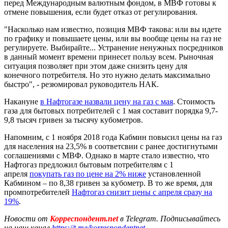
перед Международным валютным фондом, в МВФ готовы к
отмене повышения, если будет отказ от регулирования.
"Насколько нам известно, позиция МВФ такова: или вы идете
по графику и повышаете цены, или вы вообще цены на газ не
регулируете. Выбирайте... Устранение ненужных посредников
в данный момент времени принесет пользу всем. Рыночная
ситуация позволяет при этом даже снизить цену для
конечного потребителя. Но это нужно делать максимально
быстро", - резюмировал руководитель НАК.
Накануне
в Нафтогазе назвали цену на газ с мая
. Стоимость
газа для бытовых потребителей с 1 мая составит порядка 9,7-
9,8 тысяч гривен за тысячу кубометров.
Напомним, с 1 ноября 2018 года Кабмин повысил цены на газ
для населения на 23,5% в соответсвии с ранее достигнутыми
соглашениями с МВФ. Однако в марте стало известно, что
Нафтогаз предложил бытовым потребителям с 1
апреля
покупать газ по цене на 2% ниже
установленной
Кабмином – по 8,38 гривен за кубометр. В то же время, для
промпотребителей
Нафтогаз снизит цены с апреля сразу на
19%
.
Новости от
Корреспондент.net
в Telegram. Подписывайтесь
на наш канал
https://t.me/korrespondentnet