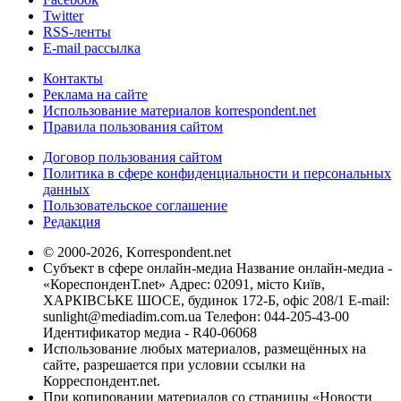
Twitter
RSS-ленты
E-mail рассылка
Контакты
Реклама на сайте
Использование материалов korrespondent.net
Правила пользования сайтом
Договор пользования сайтом
Политика в сфере конфиденциальности и персональных
данных
Пользовательское соглашение
Редакция
© 2000-2026, Korrespondent.net
Субъект в сфере онлайн-медиа Название онлайн-медиа -
«КореспонденТ.net» Адрес: 02091, місто Київ,
ХАРКІВСЬКЕ ШОСЕ, будинок 172-Б, офіс 208/1 E-mail:
sunlight@mediadim.com.ua
Телефон: 044-205-43-00
Идентификатор медиа - R40-06068
Использование любых материалов, размещённых на
сайте, разрешается при условии ссылки на
Корреспондент.net.
При копировании материалов со страницы «Новости