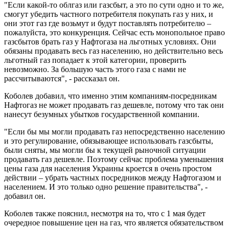
"Если какой-то облгаз или газсбыт, а это по сути одно и то же,
смогут убедить частного потребителя покупать газ у них, и
они этот газ где возьмут и будут поставлять потребителю –
пожалуйста, это конкуренция. Сейчас есть монопольное право
газсбытов брать газ у Нафтогаза на льготных условиях. Они
обязаны продавать весь газ населению, но действительно весь
льготный газ попадает к этой категории, проверить
невозможно. За большую часть этого газа с нами не
рассчитываются", - рассказал он.
Коболев добавил, что именно этим компаниям-посредникам
Нафтогаз не может продавать газ дешевле, потому что так они
нанесут безумных убытков государственной компании.
"Если бы мы могли продавать газ непосредственно населению
и это регулирование, обязывающее использовать газсбыты,
были сняты, мы могли бы к текущей рыночной ситуации
продавать газ дешевле. Поэтому сейчас проблема уменьшения
цены газа для населения Украины кроется в очень простом
действии – убрать частных посредников между Нафтогазом и
населением. И это только одно решение правительства", -
добавил он.
Коболев также пояснил, несмотря на то, что с 1 мая будет
очередное повышение цен на газ, что является обязательством