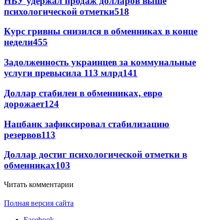
НБУ удержал продаж долларов выше
психологической отметки
518
Курс гривны снизился в обменниках в конце
недели
455
Задолженность украинцев за коммунальные
услуги превысила 113 млрд
141
Доллар стабилен в обменниках, евро
дорожает
124
Нацбанк зафиксировал стабилизацию
резервов
113
Доллар достиг психологической отметки в
обменниках
103
Читать комментарии
Полная версия сайта
Facebook