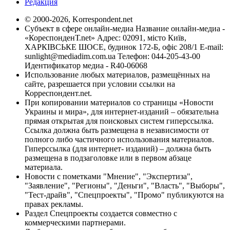
Редакция
© 2000-2026, Korrespondent.net
Субъект в сфере онлайн-медиа Название онлайн-медиа -
«КореспонденТ.net» Адрес: 02091, місто Київ,
ХАРКІВСЬКЕ ШОСЕ, будинок 172-Б, офіс 208/1 E-mail:
sunlight@mediadim.com.ua
Телефон: 044-205-43-00
Идентификатор медиа - R40-06068
Использование любых материалов, размещённых на
сайте, разрешается при условии ссылки на
Корреспондент.net.
При копировании материалов со страницы «Новости
Украины и мира», для интернет-изданий – обязательна
прямая открытая для поисковых систем гиперссылка.
Ссылка должна быть размещена в независимости от
полного либо частичного использования материалов.
Гиперссылка (для интернет- изданий) – должна быть
размещена в подзаголовке или в первом абзаце
материала.
Новости с пометками "Мнение", "Экспертиза",
"Заявление", "Регионы", "Деньги", "Власть", "Выборы",
"Тест-драйв", "Спецпроекты", "Промо" публикуются на
правах рекламы.
Раздел Спецпроекты создается совместно с
коммерческими партнерами.