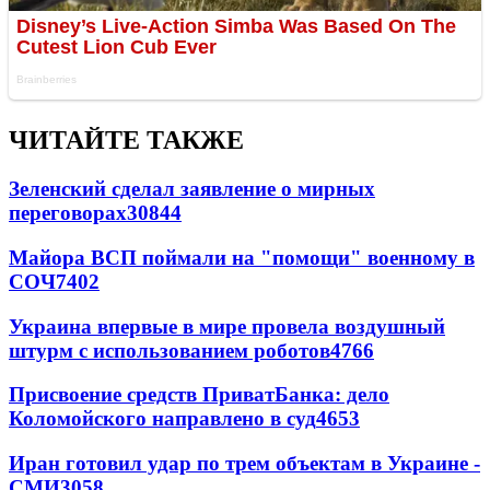
ЧИТАЙТЕ ТАКЖЕ
Зеленский сделал заявление о мирных
переговорах
30844
Майора ВСП поймали на "помощи" военному в
СОЧ
7402
Украина впервые в мире провела воздушный
штурм с использованием роботов
4766
Присвоение средств ПриватБанка: дело
Коломойского направлено в суд
4653
Иран готовил удар по трем объектам в Украине -
СМИ
3058