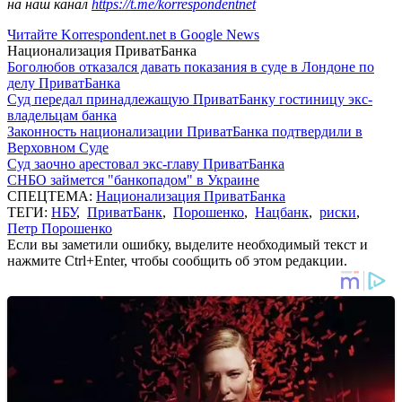
на наш канал
https://t.me/korrespondentnet
Читайте Korrespondent.net в Google News
Национализация ПриватБанка
Боголюбов отказался давать показания в суде в Лондоне по
делу ПриватБанка
Суд передал принадлежащую ПриватБанку гостиницу экс-
владельцам банка
Законность национализации ПриватБанка подтвердили в
Верховном Суде
Суд заочно арестовал экс-главу ПриватБанка
СНБО займется "банкопадом" в Украине
СПЕЦТЕМА:
Национализация ПриватБанка
ТЕГИ:
НБУ
,
ПриватБанк
,
Порошенко
,
Нацбанк
,
риски
,
Петр Порошенко
Если вы заметили ошибку, выделите необходимый текст и
нажмите Ctrl+Enter, чтобы сообщить об этом редакции.