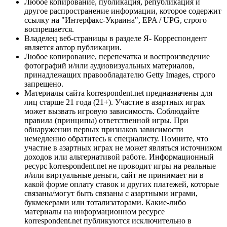
Любое копирование, публикация, републикация и
другое распространение информации, которое содержит
ссылку на "Интерфакс-Украина", EPA / UPG, строго
воспрещается.
Владелец веб-страницы в разделе Я- Корреспондент
является автор публикации.
Любое копирование, перепечатка и воспроизведение
фотографий и/или аудиовизуальных материалов,
принадлежащих правообладателю Getty Images, строго
запрещено.
Материалы сайта korrespondent.net предназначены для
лиц старше 21 года (21+). Участие в азартных играх
может вызвать игровую зависимость. Соблюдайте
правила (принципы) ответственной игры. При
обнаружении первых признаков зависимости
немедленно обратитесь к специалисту. Помните, что
участие в азартных играх не может являться источником
доходов или альтернативой работе. Информационный
ресурс korrespondent.net не проводит игры на реальные
и/или виртуальные деньги, сайт не принимает ни в
какой форме оплату ставок и других платежей, которые
связаны/могут быть связаны с азартными играми,
букмекерами или тотализаторами. Какие-либо
материалы на информационном ресурсе
korrespondent.net публикуются исключительно в