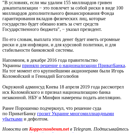
"В условиях, если мы удалим 155 миллиардов гривен
докапитализации − это повлечет за собой риски в виде 100
миллиардов дополнительного финансирования Фонда
гарантирования вкладов физических лиц, которые
государство будет обязано взять за счет средств
Государственного бюджета", − указал президент.
По его словам, выплата этих денег будет иметь огромные
риски и для инфляции, и для курсовой политики, и для
стабильности банковской системы.
Напомним, в декабре 2016 года правительство
Украины
приняло решение о национализации ПриватБанка
.
На тот момент его крупнейшими акционерами были Игорь
Коломойский и Геннадий Боголюбов
Окружной админсуд Киева 18 апреля 2019 года рассмотрел
иск Коломойского и признал национализацию банка
незаконной. НБУ и Минфин намерены подать апелляцию.
Ранее Порошенко подчеркнул, что решение суда
по ПриватБанку
грозит Украине многомиллиардными
убытками
и дефолтом.
Новости от
Корреспондент.net
в Telegram. Подписывайтесь