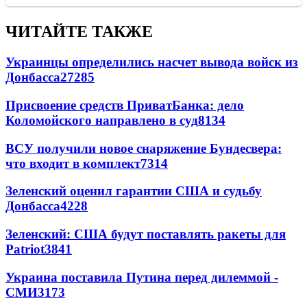
ЧИТАЙТЕ ТАКЖЕ
Украинцы определились насчет вывода войск из
Донбасса
27285
Присвоение средств ПриватБанка: дело
Коломойского направлено в суд
8134
ВСУ получили новое снаряжение Бундесвера:
что входит в комплект
7314
Зеленский оценил гарантии США и судьбу
Донбасса
4228
Зеленский: США будут поставлять ракеты для
Patriot
3841
Украина поставила Путина перед дилеммой -
СМИ
3173