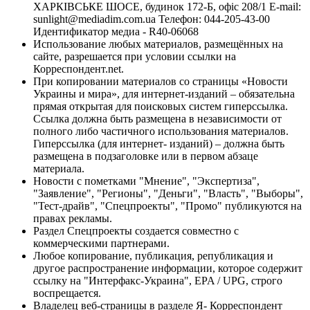
ХАРКІВСЬКЕ ШОСЕ, будинок 172-Б, офіс 208/1 E-mail:
sunlight@mediadim.com.ua
Телефон: 044-205-43-00
Идентификатор медиа - R40-06068
Использование любых материалов, размещённых на
сайте, разрешается при условии ссылки на
Корреспондент.net.
При копировании материалов со страницы «Новости
Украины и мира», для интернет-изданий – обязательна
прямая открытая для поисковых систем гиперссылка.
Ссылка должна быть размещена в независимости от
полного либо частичного использования материалов.
Гиперссылка (для интернет- изданий) – должна быть
размещена в подзаголовке или в первом абзаце
материала.
Новости с пометками "Мнение", "Экспертиза",
"Заявление", "Регионы", "Деньги", "Власть", "Выборы",
"Тест-драйв", "Спецпроекты", "Промо" публикуются на
правах рекламы.
Раздел Спецпроекты создается совместно с
коммерческими партнерами.
Любое копирование, публикация, републикация и
другое распространение информации, которое содержит
ссылку на "Интерфакс-Украина", EPA / UPG, строго
воспрещается.
Владелец веб-страницы в разделе Я- Корреспондент