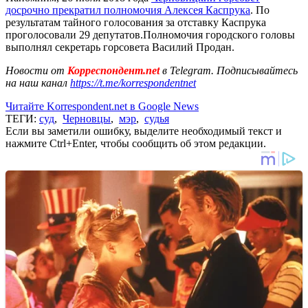
досрочно прекратил полномочия Алексея Каспрука
. По
результатам тайного голосования за отставку Каспрука
проголосовали 29 депутатов.Полномочия городского головы
выполнял секретарь горсовета Василий Продан.
Новости от
Корреспондент.net
в Telegram. Подписывайтесь
на наш канал
https://t.me/korrespondentnet
Читайте Korrespondent.net в Google News
ТЕГИ:
суд
,
Черновцы
,
мэр
,
судья
Если вы заметили ошибку, выделите необходимый текст и
нажмите Ctrl+Enter, чтобы сообщить об этом редакции.