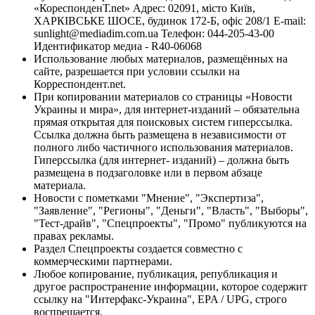
«КореспонденТ.net» Адрес: 02091, місто Київ,
ХАРКІВСЬКЕ ШОСЕ, будинок 172-Б, офіс 208/1 E-mail:
sunlight@mediadim.com.ua
Телефон: 044-205-43-00
Идентификатор медиа - R40-06068
Использование любых материалов, размещённых на
сайте, разрешается при условии ссылки на
Корреспондент.net.
При копировании материалов со страницы «Новости
Украины и мира», для интернет-изданий – обязательна
прямая открытая для поисковых систем гиперссылка.
Ссылка должна быть размещена в независимости от
полного либо частичного использования материалов.
Гиперссылка (для интернет- изданий) – должна быть
размещена в подзаголовке или в первом абзаце
материала.
Новости с пометками "Мнение", "Экспертиза",
"Заявление", "Регионы", "Деньги", "Власть", "Выборы",
"Тест-драйв", "Спецпроекты", "Промо" публикуются на
правах рекламы.
Раздел Спецпроекты создается совместно с
коммерческими партнерами.
Любое копирование, публикация, републикация и
другое распространение информации, которое содержит
ссылку на "Интерфакс-Украина", EPA / UPG, строго
воспрещается.