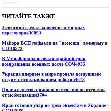
ЧИТАЙТЕ ТАКЖЕ
Зеленский сделал заявление о мирных
переговорах
30093
Майора ВСП поймали на "помощи" военному в
СОЧ
6522
В Минобороны назвали крайний срок
возвращения военных после СОЧ
4935
Украина впервые в мире провела воздушный
штурм с использованием роботов
4618
Правительство приняло изменения по отсрочке
от мобилизации
3704
Иран готовил удар по трем объектам в Украине -
СМИ
3080