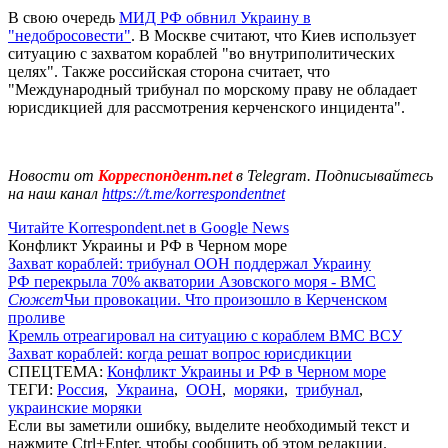
В свою очередь
МИД РФ обвнил Украину в
"недобросовести"
. В Москве считают, что Киев использует
ситуацию с захватом кораблей "во внутриполитических
целях". Также российская сторона считает, что
"Международный трибунал по морскому праву не обладает
юрисдикцией для рассмотрения керченского инцидента".
Новости от
Корреспондент.net
в Telegram. Подписывайтесь
на наш канал
https://t.me/korrespondentnet
Читайте Korrespondent.net в Google News
Конфликт Украины и РФ в Черном море
Захват кораблей: трибунал ООН поддержал Украину
РФ перекрыла 70% акватории Азовского моря - ВМС
Сюжет
Чьи провокации. Что произошло в Керченском
проливе
Кремль отреагировал на ситуацию с кораблем ВМС ВСУ
Захват кораблей: когда решат вопрос юрисдикции
СПЕЦТЕМА:
Конфликт Украины и РФ в Черном море
ТЕГИ:
Россия
,
Украина
,
ООН
,
моряки
,
трибунал
,
украинские моряки
Если вы заметили ошибку, выделите необходимый текст и
нажмите Ctrl+Enter, чтобы сообщить об этом редакции.