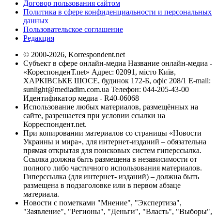
Договор пользования сайтом
Политика в сфере конфиденциальности и персональных
данных
Пользовательское соглашение
Редакция
© 2000-2026, Korrespondent.net
Субъект в сфере онлайн-медиа Название онлайн-медиа -
«КореспонденТ.net» Адрес: 02091, місто Київ,
ХАРКІВСЬКЕ ШОСЕ, будинок 172-Б, офіс 208/1 E-mail:
sunlight@mediadim.com.ua
Телефон: 044-205-43-00
Идентификатор медиа - R40-06068
Использование любых материалов, размещённых на
сайте, разрешается при условии ссылки на
Корреспондент.net.
При копировании материалов со страницы «Новости
Украины и мира», для интернет-изданий – обязательна
прямая открытая для поисковых систем гиперссылка.
Ссылка должна быть размещена в независимости от
полного либо частичного использования материалов.
Гиперссылка (для интернет- изданий) – должна быть
размещена в подзаголовке или в первом абзаце
материала.
Новости с пометками "Мнение", "Экспертиза",
"Заявление", "Регионы", "Деньги", "Власть", "Выборы",