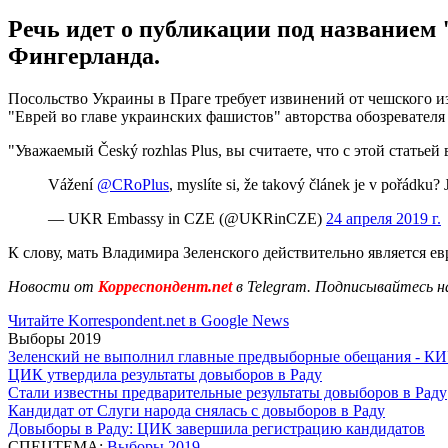
Речь идет о публикации под названием 
Фингерланда.
Посольство Украины в Праге требует извинений от чешского и
"Еврей во главе украинских фашистов" авторства обозревателя 
"Уважаемый Český rozhlas Plus, вы считаете, что с этой статье
Vážení
@CRoPlus
, myslíte si, že takový článek je v pořádku
— UKR Embassy in CZE (@UKRinCZE)
24 апреля 2019 г.
К слову, мать Владимира Зеленского действительно является е
Новости от
Корреспондент.net
в Telegram. Подписывайтесь н
Читайте Korrespondent.net в Google News
Выборы 2019
Зеленский не выполнил главные предвыборные обещания - К
ЦИК утвердила результаты довыборов в Раду
Стали известны предварительные результаты довыборов в Раду
Кандидат от Слуги народа снялась с довыборов в Раду
Довыборы в Раду: ЦИК завершила регистрацию кандидатов
СПЕЦТЕМА:
Выборы 2019