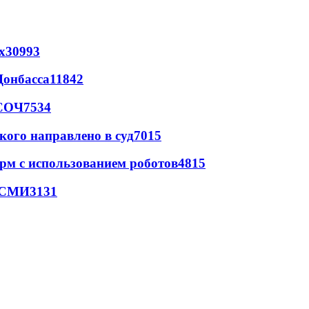
х
30993
Донбасса
11842
 СОЧ
7534
кого направлено в суд
7015
рм с использованием роботов
4815
- СМИ
3131