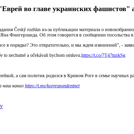
"Еврей во главе украинских фашистов" 
здания Český rozhlas из-за публикации материала о новоизбран
Яна Фингерланда. Об этом говорится в сообщении посольства в T
й все в порядке? Это отвратительно, и мы ждем извинений", - зая
? Je to nechutné a očekávali bychom omluvu.
https://t.co/7T47tpzkSg
врейкой, а сам политик родился в Кривом Роге в семье научных 
а наш канал
https://t.me/korrespondentnet
ИУ