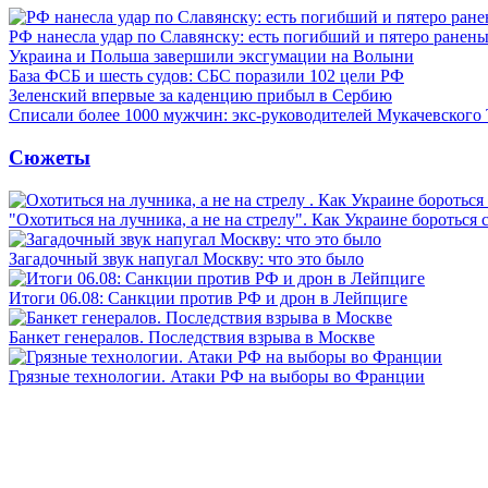
РФ нанесла удар по Славянску: есть погибший и пятеро ранен
Украина и Польша завершили эксгумации на Волыни
База ФСБ и шесть судов: СБС поразили 102 цели РФ
Зеленский впервые за каденцию прибыл в Сербию
Списали более 1000 мужчин: экс-руководителей Мукачевского
Сюжеты
"Охотиться на лучника, а не на стрелу". Как Украине бороться 
Загадочный звук напугал Москву: что это было
Итоги 06.08: Санкции против РФ и дрон в Лейпциге
Банкет генералов. Последствия взрыва в Москве
Грязные технологии. Атаки РФ на выборы во Франции