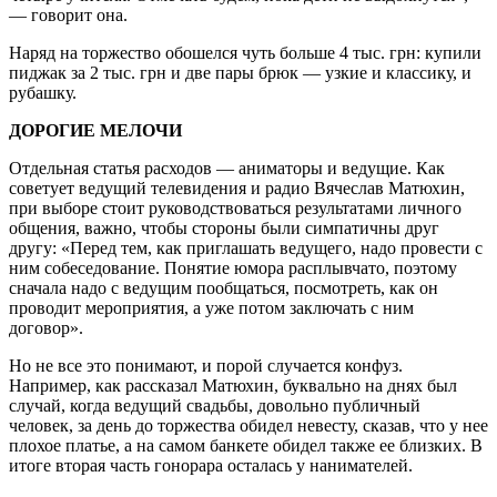
— говорит она.
Наряд на торжество обошелся чуть больше 4 тыс. грн: купили
пиджак за 2 тыс. грн и две пары брюк — узкие и классику, и
рубашку.
ДОРОГИЕ МЕЛОЧИ
Отдельная статья расходов — аниматоры и ведущие. Как
советует ведущий телевидения и радио Вячеслав Матюхин,
при выборе стоит руководствоваться результатами личного
общения, важно, чтобы стороны были симпатичны друг
другу: «Перед тем, как приглашать ведущего, надо провести с
ним собеседование. Понятие юмора расплывчато, поэтому
сначала надо с ведущим пообщаться, посмотреть, как он
проводит мероприятия, а уже потом заключать с ним
договор».
Но не все это понимают, и порой случается конфуз.
Например, как рассказал Матюхин, буквально на днях был
случай, когда ведущий свадьбы, довольно публичный
человек, за день до торжества обидел невесту, сказав, что у нее
плохое платье, а на самом банкете обидел также ее близких. В
итоге вторая часть гонорара осталась у нанимателей.