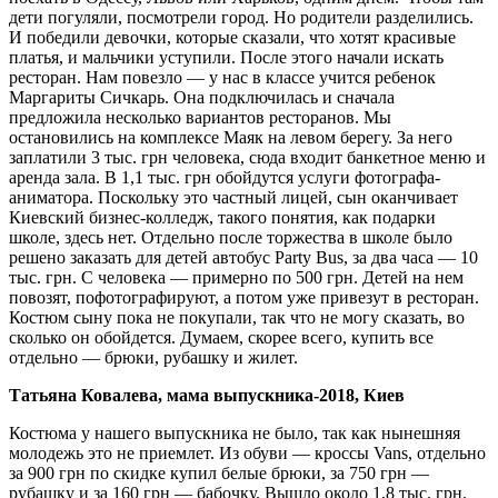
дети погуляли, посмотрели город. Но родители разделились.
И победили девочки, которые сказали, что хотят красивые
платья, и мальчики уступили. После этого начали искать
ресторан. Нам повезло — у нас в классе учится ребенок
Маргариты Сичкарь. Она подключилась и сначала
предложила несколько вариантов ресторанов. Мы
остановились на комплексе Маяк на левом берегу. За него
заплатили 3 тыс. грн человека, сюда входит банкетное меню и
аренда зала. В 1,1 тыс. грн обойдутся услуги фотографа-
аниматора. Поскольку это частный лицей, сын оканчивает
Киевский бизнес-колледж, такого понятия, как подарки
школе, здесь нет. Отдельно после торжества в школе было
решено заказать для детей автобус Party Bus, за два часа — 10
тыс. грн. С человека — примерно по 500 грн. Детей на нем
повозят, пофотографируют, а потом уже привезут в ресторан.
Костюм сыну пока не покупали, так что не могу сказать, во
сколько он обойдется. Думаем, скорее всего, купить все
отдельно — брюки, рубашку и жилет.
Татьяна Ковалева, мама выпускника-2018, Киев
Костюма у нашего выпускника не было, так как нынешняя
молодежь это не приемлет. Из обуви — кроссы Vans, отдельно
за 900 грн по скидке купил белые брюки, за 750 грн —
рубашку и за 160 грн — бабочку. Вышло около 1,8 тыс. грн.