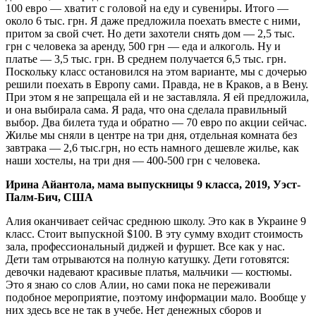
100 евро — хватит с головой на еду и сувениры. Итого —
около 6 тыс. грн. Я даже предложила поехать вместе с ними,
притом за свой счет. Но дети захотели снять дом — 2,5 тыс.
грн с человека за аренду, 500 грн — еда и алкоголь. Ну и
платье — 3,5 тыс. грн. В среднем получается 6,5 тыс. грн.
Поскольку класс остановился на этом варианте, мы с дочерью
решили поехать в Европу сами. Правда, не в Краков, а в Вену.
При этом я не запрещала ей и не заставляла. Я ей предложила,
и она выбирала сама. Я рада, что она сделала правильный
выбор. Два билета туда и обратно — 70 евро по акции сейчас.
Жилье мы сняли в центре на три дня, отдельная комната без
завтрака — 2,6 тыс.грн, но есть намного дешевле жилье, как
наши хостелы, на три дня — 400-500 грн с человека.
Ирина Айантола, мама выпускницы 9 класса, 2019, Уэст-
Палм-Бич, США
Алия оканчивает сейчас среднюю школу. Это как в Украине 9
класс. Стоит выпускной $100. В эту сумму входит стоимость
зала, профессиональный диджей и фуршет. Все как у нас.
Дети там отрываются на полную катушку. Дети готовятся:
девочки надевают красивые платья, мальчики — костюмы.
Это я знаю со слов Алии, но сами пока не переживали
подобное мероприятие, поэтому информации мало. Вообще у
них здесь все не так в учебе. Нет денежных сборов и