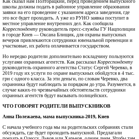
Как сказал нам Полторацкий, перед проведением выпускного
школы должны подать в районное управление образования
заявки на его проведение с указанием адреса заведения, где
это все будет проходить. А уже из РУНО заявка поступит в
местное управление внутренних дел. Как сообщила
Корреспонденту
руководитель пресс-службы ГУ Нацполиции
в городе Киев — Оксана Блищик, для охраны выпускных
вечеров привлекаются сотрудники ювенальной превенции и
участковые, их работа оплачивается государством.
Но нередко родители дополнительно вскладчину пользуются
услугами охранных агентств. Как рассказал
Корреспонденту
руководитель охранного агентства Статус Сергей Черевко, в
2019 году их услуги по охране выпускных обойдутся в 4 тыс.
грн с одного класса. За эти деньги, по словам Черевко, два
охранника будут наблюдать за порядком до утра. Разумеется, в
случае каких-то чрезвычайных обстоятельств сотрудники
охранных агентств будут вызывать полицейских.
ЧТО ГОВОРЯТ РОДИТЕЛИ ВЫПУСКНИКОВ
Анна Полежаева, мама выпускника-2019, Киев
С начала учебного года мы на родительских собраниях стали
обсуждать, где будет проходить выпускной. Предлагали
поехать в Одессу, Львов или Харьков, одним днем. Чтобы там