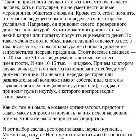
Такие неприятности случаются из-за того, что очень часто
человек, хоть и популярен, но не умеет вести живые
мероприятия, общаться с людьми. Кроме того, стоит помнить,
что участие ведущего обычно определяется некоторыми
условиями. Например, он приводит своего, проверенного
диджея с аппаратурой. Кто-то может воспринять это как
некий каприз или попытку получить еще немного денег. Но
такое условие вполне объяснимо: ведущий отвечает за все, в
том числе за то, чтобы аппаратура не сбоила, а диджей не
запропастился посреди праздника. Стоит веселье недешево —
от 10 тыс. до 30 тыс. ведущему в зависимости от его
именитости. И еще 10-15 тыс. — диджею. Причем во втором
случае речь идет и о плате за использование необходимой
диджею техники. Но не всей: нередко ресторан или
развлекательный комплекс имеют собственные системы
звуковоспроизведения (колонки, усилители), а диджей
приносит пуль и ноутбук, с которого воспроизводит
фонограммы.
Как бы там ни было, а команде организаторов предстоит
задать массу вопросов и получить на них исчерпывающие
ответы, чтобы не было неприятных сюрпризов.
И вот выбор сделан, ресторан заказан, наряды куплены.
Можно выдохнуть? Нет, нужно позаботиться о безопасности.