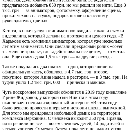
предлагалось добавить 850 грн, но мы решили не идти. Еще 3
тыс. грн — за аниматоров, фотосъемку, оформление сцены,
прокат чехлов на стулья, подарок школе и классному
руководителю, цветы».
Кстати, в пакет услуг от аниматоров входила также и съемка
видеоклипа, который делали на протяжении целого года. «В
Харькове есть компания аниматоров, которая уже несколько
лет этим занимается. Они сделали прекрасный ролик «cover
ты меня не тролль», где задействованы все дети», — отметила
она. Еще семья сдала 1,5 тыс. грн — на другие расходы.
Также покупались два платья — одно, которое шили на
официальную часть, обошлось в 4,7 тыс. грн, второе,
покупное, которое Анна надела в ресторан, — в 3 тыс. грн. На
туфли ушло 1,2 тыс. грн, 600 — прическа и макияж.
Чуть поскромнее выпускной обходится в 2019 году киевлянке
Ирине Жидковой, у которой сын Никита в этом году
оканчивает специализированный интернат. «В этом году
было решено провести впервые в истории школы выпускной.
Для этого мы арендовали небольшой домик на территории
комплекса Верховина. С человека выходит 350 грн. Правда,
идти решили не все — восемь человек детей, 14 родителей и
четыре учителя. Отмечать будем, пока дети не выдохнутся»,