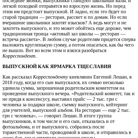
последние звонки, выпускники станцуют школьный вальс и
легкой походкой отправятся во взрослую жизнь. Но перед
этим им предстоит выпускной. И ладно, если это будет по
старой традиции — ресторан, рассвет и по домам. Но если
вчерашние школьники захотят изысков? А ведь могут и не
захотеть выпускного, и это может обойтись еще дороже, чем
традиционная троица «актовый зал школы — ресторан —
встреча рассвета». В любом случае родителям придется сперва
выложить кругленькую сумму, а потом опасаться, как бы чего
не вышло. Вот во всем этом и взялся разобраться
Корреспондент.
ВЫПУСКНОЙ КАК ЯРМАРКА ТЩЕСЛАВИЯ
Как рассказал
Корреспонденту
киевлянин Евгений Лешан, в
2018 году, когда его сын выпускался, их семью несколько
удивила сумма, запрошенная родительским комитетом на
проведение выпускного вечера. «Родительский комитет, так и
не придя к консенсусу, выставил прайс — 2 тыс. грн с
человека за подарки школе, съемку выпускного, кейтеринг
для учителей, выпускной альбом. На ресторан — еще 2 тыс.
грн с человека», — говорит Лешан. В итоге группа
выпускников, в том числе и его сын, отказались и от
фотоальбома, и от выпускного, собрались после
торжественной части, проводимой в школе, и отправились в
суши-бар, где и отметили окончание школы.