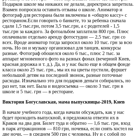
Подарков школе мы никаких не делали, директриса запретила.
Взамен попросила оставить отзывы о школе. Аниматор и
фотограф для ресторана были включены в «общую кассу» с
рестораном.Если говорить о банкете, то за ребенка сначала
сдали 1,5 тыс.грн, потом 3,5 тыс.грн, а с родителей - 1,5
тыс.грн за каждого. За фотоальбом заплатили 800 грн. Плюс
оплачивали отдельно аренду фотостудии — 2,5 тыс. грн со
всех. Вроде аниматор тогда запросил около 10 тыс. грн за всю
ночь. Но он и музыку организовал для танцев, конкурсы
разные. Фотограф обошелся около 6 тыс., плюс 2 тыс. за
аппарат мгновенного фото на разных фонах (вечерний Киев,
красная дорожка и т. д.). Да, и у нас было еще в общем фонде
класса около 25 тыс. грн., мы их на цветы пустили, фуршет
небольшой детям на последний звонок, разные поточные
расходы. Изначально это для подарков деньги собирались, но
раз нет, так нет. Была и видеосъемка — около 3 тыс. грн в
школе и 5 тыс. грн — в ресторане.
Виктория Богуславская, мама выпускницы-2019, Киев
В начале учебного года, когда начали обсуждать, как у нас
будет проходить выпускной, я предложила отвезти их в
Краков на два дня. Билет туда и обратно — 1,6 тыс. грн, вход
в парк аттракционов — 810 грн, ночевка, если снять хостел на
две ночи, — в среднем 500 грн с человека. Ну и с собой по