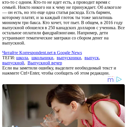
кто-то с одним. Кто-то не идет есть, а проводит время с
семьей. Никто никого ни к чему не принуждает. Об алкоголе
— он есть, но это еще одна статья расхода. Есть бармен,
которому платят, и за каждый глоток ты тоже заплатишь
минимум три бакса. Кто хочет, тот пьет. В общем, в 2016 году
выпускной обошелся в 250 канадских долларов с ученика. Все
остальное оплатили фандрайзингами. Например, дети
устраивают тематические завтраки со сбором денег на
выпускной.
Читайте Korrespondent.net в Google News
ТЕГИ:
школа
,
школьники
,
выпускники
,
выпуск
,
выпускной
,
Выпускной вечер
Если вы заметили ошибку, выделите необходимый текст и
нажмите Ctrl+Enter, чтобы сообщить об этом редакции.