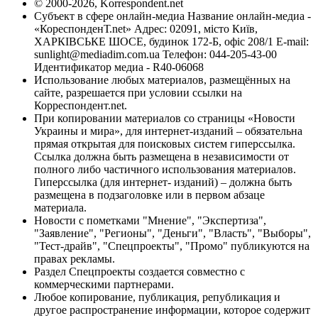
© 2000-2026, Korrespondent.net
Субъект в сфере онлайн-медиа Название онлайн-медиа -
«КореспонденТ.net» Адрес: 02091, місто Київ,
ХАРКІВСЬКЕ ШОСЕ, будинок 172-Б, офіс 208/1 E-mail:
sunlight@mediadim.com.ua
Телефон: 044-205-43-00
Идентификатор медиа - R40-06068
Использование любых материалов, размещённых на
сайте, разрешается при условии ссылки на
Корреспондент.net.
При копировании материалов со страницы «Новости
Украины и мира», для интернет-изданий – обязательна
прямая открытая для поисковых систем гиперссылка.
Ссылка должна быть размещена в независимости от
полного либо частичного использования материалов.
Гиперссылка (для интернет- изданий) – должна быть
размещена в подзаголовке или в первом абзаце
материала.
Новости с пометками "Мнение", "Экспертиза",
"Заявление", "Регионы", "Деньги", "Власть", "Выборы",
"Тест-драйв", "Спецпроекты", "Промо" публикуются на
правах рекламы.
Раздел Спецпроекты создается совместно с
коммерческими партнерами.
Любое копирование, публикация, републикация и
другое распространение информации, которое содержит