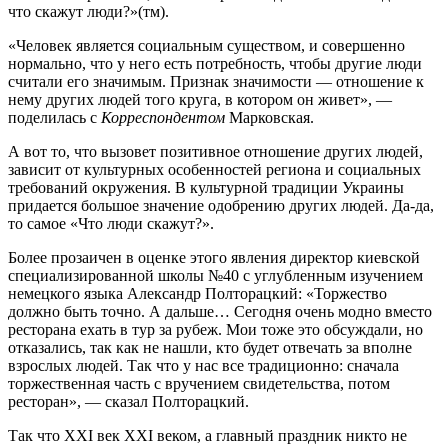
что скажут люди?»(тм).
«Человек является социальным существом, и совершенно
нормально, что у него есть потребность, чтобы другие люди
считали его значимым. Признак значимости — отношение к
нему других людей того круга, в котором он живет», —
поделилась с
Корреспондентом
Марковская.
А вот то, что вызовет позитивное отношение других людей,
зависит от культурных особенностей региона и социальных
требований окружения. В культурной традиции Украины
придается большое значение одобрению других людей. Да-да,
то самое «Что люди скажут?».
Более прозаичен в оценке этого явления директор киевской
специализированной школы №40 с углубленным изучением
немецкого языка Александр Полторацкий: «Торжество
должно быть точно. А дальше… Сегодня очень модно вместо
ресторана ехать в тур за рубеж. Мои тоже это обсуждали, но
отказались, так как не нашли, кто будет отвечать за вполне
взрослых людей. Так что у нас все традиционно: сначала
торжественная часть с вручением свидетельства, потом
ресторан», — сказал Полторацкий.
Так что XXI век XXI веком, а главный праздник никто не