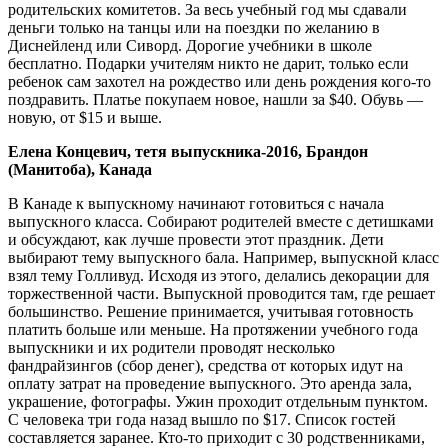
родительских комитетов. За весь учебный год мы сдавали
деньги только на танцы или на поездки по желанию в
Диснейленд или Сиворд. Дорогие учебники в школе
бесплатно. Подарки учителям никто не дарит, только если
ребенок сам захотел на рождество или день рождения кого-то
поздравить. Платье покупаем новое, нашли за $40. Обувь —
новую, от $15 и выше.
Елена Концевич, тетя выпускника-2016, Брандон
(Манитоба), Канада
В Канаде к выпускному начинают готовиться с начала
выпускного класса. Собирают родителей вместе с детишками
и обсуждают, как лучше провести этот праздник. Дети
выбирают тему выпускного бала. Например, выпускной класс
взял тему Голливуд. Исходя из этого, делались декорации для
торжественной части. Выпускной проводится там, где решает
большинство. Решение принимается, учитывая готовность
платить больше или меньше. На протяжении учебного года
выпускники и их родители проводят несколько
фандрайзингов (сбор денег), средства от которых идут на
оплату затрат на проведение выпускного. Это аренда зала,
украшение, фотографы. Ужин проходит отдельным пунктом.
С человека три года назад вышло по $17. Список гостей
составляется заранее. Кто-то приходит с 30 родственниками,