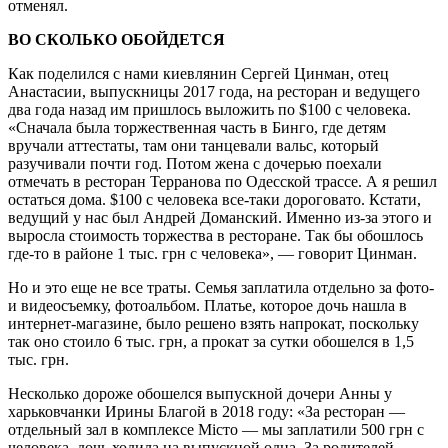
отменял.
ВО СКОЛЬКО ОБОЙДЕТСЯ
Как поделился с нами киевлянин Сергей Цинман, отец
Анастасии, выпускницы 2017 года, на ресторан и ведущего
два года назад им пришлось выложить по $100 с человека.
«Сначала была торжественная часть в Бинго, где детям
вручали аттестаты, там они танцевали вальс, который
разучивали почти год. Потом жена с дочерью поехали
отмечать в ресторан Терранова по Одесской трассе. А я решил
остаться дома. $100 с человека все-таки дороговато. Кстати,
ведущий у нас был Андрей Доманский. Именно из-за этого и
выросла стоимость торжества в ресторане. Так бы обошлось
где-то в районе 1 тыс. грн с человека», — говорит Цинман.
Но и это еще не все траты. Семья заплатила отдельно за фото-
и видеосъемку, фотоальбом. Платье, которое дочь нашла в
интернет-магазине, было решено взять напрокат, поскольку
так оно стоило 6 тыс. грн, а прокат за сутки обошелся в 1,5
тыс. грн.
Несколько дороже обошелся выпускной дочери Анны у
харьковчанки Ирины Благой в 2018 году: «За ресторан —
отдельный зал в комплексе Місто — мы заплатили 500 грн с
человека, дочь ходила на выпускной одна. За родителей