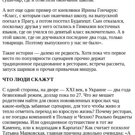
А вот еще один пример от киевлянки Ирины Гончарук:
«Класс, с которым сын оканчивал школу, на выпускной
поехал в Прагу, а потом посетил Будапешт. Сын отказался,
поскольку друзья у него остались в Гимназии восточных
языков, где он учился по девятый класс включительно. А в
этой школе, где он доучивался последние два года, только
товарищи. Поэтому выпускного у нас не было».
Такие истории — далеко не редкость. Хотя пока что первое
место по популярности сценариев прочно держат
традиционное празднование в ресторане, встреча рассвета,
запуск шариков и прочая привычная мишура.
ЧТО ЛЮДИ СКАЖУТ
С одной стороны, на дворе — XXI век, в Украине — два года
безвизовый режим, доллар пока по 27. Что же мешает
родителям найти для своих новоявленных взрослых чад
какие-нибудь забавные сценарии, для того чтобы живо и
тепло отметить переход во взрослую жизнь? Почему ресторан,
а не поездка компанией в Польшу и Чехию? Реально бюджеты
соизмеримы. Или однодневное путешествие в тот же
Каменец, или к водопадам в Карпатах? Как считает психолог
Татьяна Марковская, главная причина довольно очевидна: «А