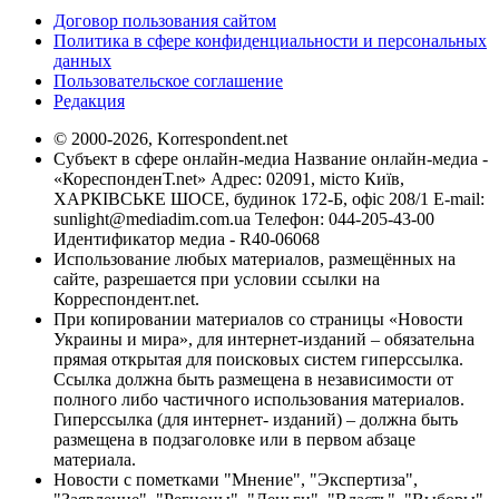
Договор пользования сайтом
Политика в сфере конфиденциальности и персональных
данных
Пользовательское соглашение
Редакция
© 2000-2026, Korrespondent.net
Субъект в сфере онлайн-медиа Название онлайн-медиа -
«КореспонденТ.net» Адрес: 02091, місто Київ,
ХАРКІВСЬКЕ ШОСЕ, будинок 172-Б, офіс 208/1 E-mail:
sunlight@mediadim.com.ua
Телефон: 044-205-43-00
Идентификатор медиа - R40-06068
Использование любых материалов, размещённых на
сайте, разрешается при условии ссылки на
Корреспондент.net.
При копировании материалов со страницы «Новости
Украины и мира», для интернет-изданий – обязательна
прямая открытая для поисковых систем гиперссылка.
Ссылка должна быть размещена в независимости от
полного либо частичного использования материалов.
Гиперссылка (для интернет- изданий) – должна быть
размещена в подзаголовке или в первом абзаце
материала.
Новости с пометками "Мнение", "Экспертиза",