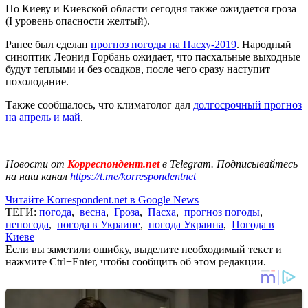
По Киеву и Киевской области сегодня также ожидается гроза
(I уровень опасности желтый).
Ранее был сделан
прогноз погоды на Пасху-2019
. Народный
синоптик Леонид Горбань ожидает, что пасхальные выходные
будут теплыми и без осадков, после чего сразу наступит
похолодание.
Также сообщалось, что климатолог дал
долгосрочный прогноз
на апрель и май
.
Новости от
Корреспондент.net
в Telegram. Подписывайтесь
на наш канал
https://t.me/korrespondentnet
Читайте Korrespondent.net в Google News
ТЕГИ:
погода
,
весна
,
Гроза
,
Пасха
,
прогноз погоды
,
непогода
,
погода в Украине
,
погода Украина
,
Погода в
Киеве
Если вы заметили ошибку, выделите необходимый текст и
нажмите Ctrl+Enter, чтобы сообщить об этом редакции.