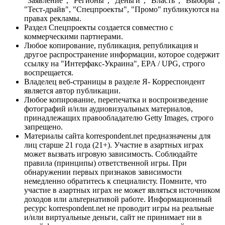
"Заявление", "Регионы", "Деньги", "Власть", "Выборы",
"Тест-драйв", "Спецпроекты", "Промо" публикуются на
правах рекламы.
Раздел Спецпроекты создается совместно с
коммерческими партнерами.
Любое копирование, публикация, републикация и
другое распространение информации, которое содержит
ссылку на "Интерфакс-Украина", EPA / UPG, строго
воспрещается.
Владелец веб-страницы в разделе Я- Корреспондент
является автор публикации.
Любое копирование, перепечатка и воспроизведение
фотографий и/или аудиовизуальных материалов,
принадлежащих правообладателю Getty Images, строго
запрещено.
Материалы сайта korrespondent.net предназначены для
лиц старше 21 года (21+). Участие в азартных играх
может вызвать игровую зависимость. Соблюдайте
правила (принципы) ответственной игры. При
обнаружении первых признаков зависимости
немедленно обратитесь к специалисту. Помните, что
участие в азартных играх не может являться источником
доходов или альтернативой работе. Информационный
ресурс korrespondent.net не проводит игры на реальные
и/или виртуальные деньги, сайт не принимает ни в