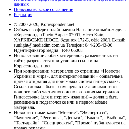
данных
Пользовательское соглашение
Редакция
© 2000-2026, Korrespondent.net
Субъект в сфере онлайн-медиа Название онлайн-медиа -
«КореспонденТ.net» Адрес: 02091, місто Київ,
ХАРКІВСЬКЕ ШОСЕ, будинок 172-Б, офіс 208/1 E-mail:
sunlight@mediadim.com.ua
Телефон: 044-205-43-00
Идентификатор медиа - R40-06068
Использование любых материалов, размещённых на
сайте, разрешается при условии ссылки на
Корреспондент.net.
При копировании материалов со страницы «Новости
Украины и мира», для интернет-изданий – обязательна
прямая открытая для поисковых систем гиперссылка.
Ссылка должна быть размещена в независимости от
полного либо частичного использования материалов.
Гиперссылка (для интернет- изданий) – должна быть
размещена в подзаголовке или в первом абзаце
материала.
Новости с пометками "Мнение", "Экспертиза",
"Заявление", "Регионы", "Деньги", "Власть", "Выборы",
"Тест-драйв", "Спецпроекты", "Промо" публикуются на
правах рекламы.