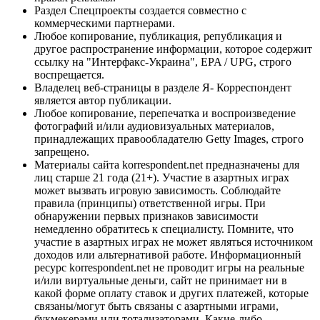
Раздел Спецпроекты создается совместно с
коммерческими партнерами.
Любое копирование, публикация, републикация и
другое распространение информации, которое содержит
ссылку на "Интерфакс-Украина", EPA / UPG, строго
воспрещается.
Владелец веб-страницы в разделе Я- Корреспондент
является автор публикации.
Любое копирование, перепечатка и воспроизведение
фотографий и/или аудиовизуальных материалов,
принадлежащих правообладателю Getty Images, строго
запрещено.
Материалы сайта korrespondent.net предназначены для
лиц старше 21 года (21+). Участие в азартных играх
может вызвать игровую зависимость. Соблюдайте
правила (принципы) ответственной игры. При
обнаружении первых признаков зависимости
немедленно обратитесь к специалисту. Помните, что
участие в азартных играх не может являться источником
доходов или альтернативой работе. Информационный
ресурс korrespondent.net не проводит игры на реальные
и/или виртуальные деньги, сайт не принимает ни в
какой форме оплату ставок и других платежей, которые
связаны/могут быть связаны с азартными играми,
букмекерами или тотализаторами. Какие-либо