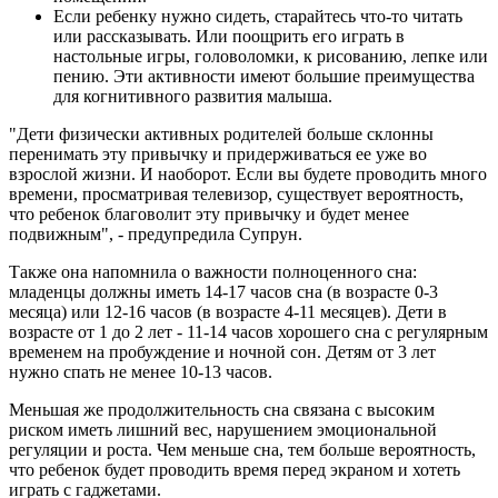
Если ребенку нужно сидеть, старайтесь что-то читать
или рассказывать. Или поощрить его играть в
настольные игры, головоломки, к рисованию, лепке или
пению. Эти активности имеют большие преимущества
для когнитивного развития малыша.
"Дети физически активных родителей больше склонны
перенимать эту привычку и придерживаться ее уже во
взрослой жизни. И наоборот. Если вы будете проводить много
времени, просматривая телевизор, существует вероятность,
что ребенок благоволит эту привычку и будет менее
подвижным", - предупредила Супрун.
Также она напомнила о важности полноценного сна:
младенцы должны иметь 14-17 часов сна (в возрасте 0-3
месяца) или 12-16 часов (в возрасте 4-11 месяцев). Дети в
возрасте от 1 до 2 лет - 11-14 часов хорошего сна с регулярным
временем на пробуждение и ночной сон. Детям от 3 лет
нужно спать не менее 10-13 часов.
Меньшая же продолжительность сна связана с высоким
риском иметь лишний вес, нарушением эмоциональной
регуляции и роста. Чем меньше сна, тем больше вероятность,
что ребенок будет проводить время перед экраном и хотеть
играть с гаджетами.