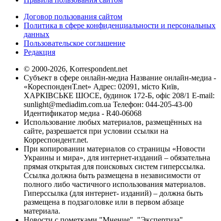
Договор пользования сайтом
Политика в сфере конфиденциальности и персональных
данных
Пользовательское соглашение
Редакция
© 2000-2026, Korrespondent.net
Субъект в сфере онлайн-медиа Название онлайн-медиа -
«КореспонденТ.net» Адрес: 02091, місто Київ,
ХАРКІВСЬКЕ ШОСЕ, будинок 172-Б, офіс 208/1 E-mail:
sunlight@mediadim.com.ua
Телефон: 044-205-43-00
Идентификатор медиа - R40-06068
Использование любых материалов, размещённых на
сайте, разрешается при условии ссылки на
Корреспондент.net.
При копировании материалов со страницы «Новости
Украины и мира», для интернет-изданий – обязательна
прямая открытая для поисковых систем гиперссылка.
Ссылка должна быть размещена в независимости от
полного либо частичного использования материалов.
Гиперссылка (для интернет- изданий) – должна быть
размещена в подзаголовке или в первом абзаце
материала.
Новости с пометками "Мнение", "Экспертиза",