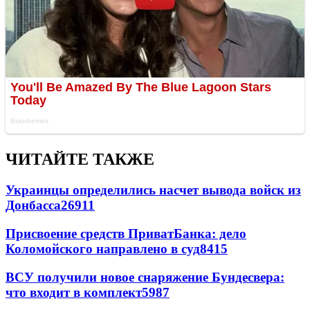
ЧИТАЙТЕ ТАКЖЕ
Украинцы определились насчет вывода войск из
Донбасса
26911
Присвоение средств ПриватБанка: дело
Коломойского направлено в суд
8415
ВСУ получили новое снаряжение Бундесвера:
что входит в комплект
5987