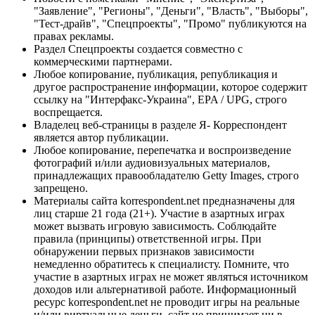
"Заявление", "Регионы", "Деньги", "Власть", "Выборы",
"Тест-драйв", "Спецпроекты", "Промо" публикуются на
правах рекламы.
Раздел Спецпроекты создается совместно с
коммерческими партнерами.
Любое копирование, публикация, републикация и
другое распространение информации, которое содержит
ссылку на "Интерфакс-Украина", EPA / UPG, строго
воспрещается.
Владелец веб-страницы в разделе Я- Корреспондент
является автор публикации.
Любое копирование, перепечатка и воспроизведение
фотографий и/или аудиовизуальных материалов,
принадлежащих правообладателю Getty Images, строго
запрещено.
Материалы сайта korrespondent.net предназначены для
лиц старше 21 года (21+). Участие в азартных играх
может вызвать игровую зависимость. Соблюдайте
правила (принципы) ответственной игры. При
обнаружении первых признаков зависимости
немедленно обратитесь к специалисту. Помните, что
участие в азартных играх не может являться источником
доходов или альтернативой работе. Информационный
ресурс korrespondent.net не проводит игры на реальные
и/или виртуальные деньги, сайт не принимает ни в