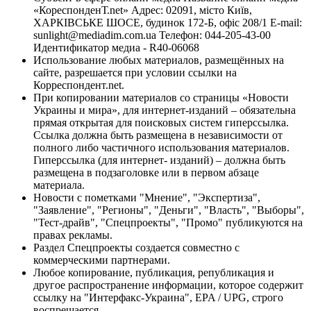
«КореспонденТ.net» Адрес: 02091, місто Київ,
ХАРКІВСЬКЕ ШОСЕ, будинок 172-Б, офіс 208/1 E-mail:
sunlight@mediadim.com.ua
Телефон: 044-205-43-00
Идентификатор медиа - R40-06068
Использование любых материалов, размещённых на
сайте, разрешается при условии ссылки на
Корреспондент.net.
При копировании материалов со страницы «Новости
Украины и мира», для интернет-изданий – обязательна
прямая открытая для поисковых систем гиперссылка.
Ссылка должна быть размещена в независимости от
полного либо частичного использования материалов.
Гиперссылка (для интернет- изданий) – должна быть
размещена в подзаголовке или в первом абзаце
материала.
Новости с пометками "Мнение", "Экспертиза",
"Заявление", "Регионы", "Деньги", "Власть", "Выборы",
"Тест-драйв", "Спецпроекты", "Промо" публикуются на
правах рекламы.
Раздел Спецпроекты создается совместно с
коммерческими партнерами.
Любое копирование, публикация, републикация и
другое распространение информации, которое содержит
ссылку на "Интерфакс-Украина", EPA / UPG, строго
воспрещается.