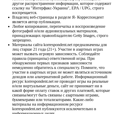
другое распространение информации, которое содержит
ссылку на "Интерфакс-Украина", EPA / UPG, строго
воспрещается.
Владелец веб-страницы в разделе Я- Корреспондент
является автор публикации.
Любое копирование, перепечатка и воспроизведение
фотографий и/или аудиовизуальных материалов,
принадлежащих правообладателю Getty Images, строго
запрещено.
Материалы сайта korrespondent.net предназначены для
лиц старше 21 года (21+). Участие в азартных играх
может вызвать игровую зависимость. Соблюдайте
правила (принципы) ответственной игры. При
обнаружении первых признаков зависимости
немедленно обратитесь к специалисту. Помните, что
участие в азартных играх не может являться источником
доходов или альтернативой работе. Информационный
ресурс korrespondent.net не проводит игры на реальные
и/или виртуальные деньги, сайт не принимает ни в
какой форме оплату ставок и других платежей, которые
связаны/могут быть связаны с азартными играми,
букмекерами или тотализаторами. Какие-либо
материалы на информационном ресурсе
korrespondent.net публикуются исключительно в
информационных целях.