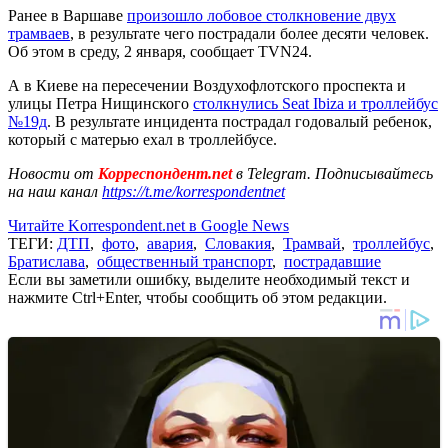
Ранее в Варшаве
произошло лобовое столкновение двух
трамваев
, в результате чего пострадали более десяти человек.
Об этом в среду, 2 января, сообщает TVN24.
А в Киеве на пересечении Воздухофлотского проспекта и
улицы Петра Нищинского
столкнулись Seat Ibiza и троллейбус
№19д
. В результате инцидента пострадал годовалый ребенок,
который с матерью ехал в троллейбусе.
Новости от
Корреспондент.net
в Telegram. Подписывайтесь
на наш канал
https://t.me/korrespondentnet
Читайте Korrespondent.net в Google News
ТЕГИ:
ДТП
,
фото
,
авария
,
Словакия
,
Трамвай
,
троллейбус
,
Братислава
,
общественный транспорт
,
пострадавшие
Если вы заметили ошибку, выделите необходимый текст и
нажмите Ctrl+Enter, чтобы сообщить об этом редакции.