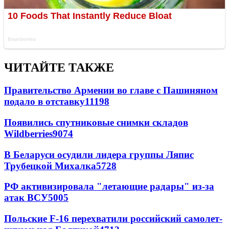
ЧИТАЙТЕ ТАКЖЕ
Правительство Армении во главе с Пашиняном
подало в отставку
11198
Появились спутниковые снимки складов
Wildberries
9074
В Беларуси осудили лидера группы Ляпис
Трубецкой Михалка
5728
РФ активизировала "летающие радары" из-за
атак ВСУ
5005
Польские F-16 перехватили российский самолет-