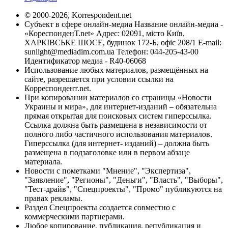
© 2000-2026, Korrespondent.net
Субъект в сфере онлайн-медиа Название онлайн-медиа -
«КореспонденТ.net» Адрес: 02091, місто Київ,
ХАРКІВСЬКЕ ШОСЕ, будинок 172-Б, офіс 208/1 E-mail:
sunlight@mediadim.com.ua
Телефон: 044-205-43-00
Идентификатор медиа - R40-06068
Использование любых материалов, размещённых на
сайте, разрешается при условии ссылки на
Корреспондент.net.
При копировании материалов со страницы «Новости
Украины и мира», для интернет-изданий – обязательна
прямая открытая для поисковых систем гиперссылка.
Ссылка должна быть размещена в независимости от
полного либо частичного использования материалов.
Гиперссылка (для интернет- изданий) – должна быть
размещена в подзаголовке или в первом абзаце
материала.
Новости с пометками "Мнение", "Экспертиза",
"Заявление", "Регионы", "Деньги", "Власть", "Выборы",
"Тест-драйв", "Спецпроекты", "Промо" публикуются на
правах рекламы.
Раздел Спецпроекты создается совместно с
коммерческими партнерами.
Любое копирование, публикация, републикация и