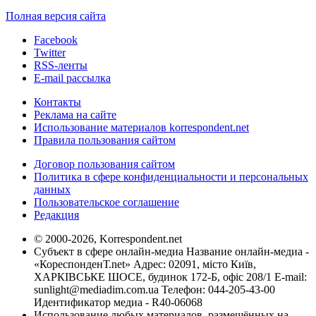
Полная версия сайта
Facebook
Twitter
RSS-ленты
E-mail рассылка
Контакты
Реклама на сайте
Использование материалов korrespondent.net
Правила пользования сайтом
Договор пользования сайтом
Политика в сфере конфиденциальности и персональных
данных
Пользовательское соглашение
Редакция
© 2000-2026, Korrespondent.net
Субъект в сфере онлайн-медиа Название онлайн-медиа -
«КореспонденТ.net» Адрес: 02091, місто Київ,
ХАРКІВСЬКЕ ШОСЕ, будинок 172-Б, офіс 208/1 E-mail:
sunlight@mediadim.com.ua
Телефон: 044-205-43-00
Идентификатор медиа - R40-06068
Использование любых материалов, размещённых на