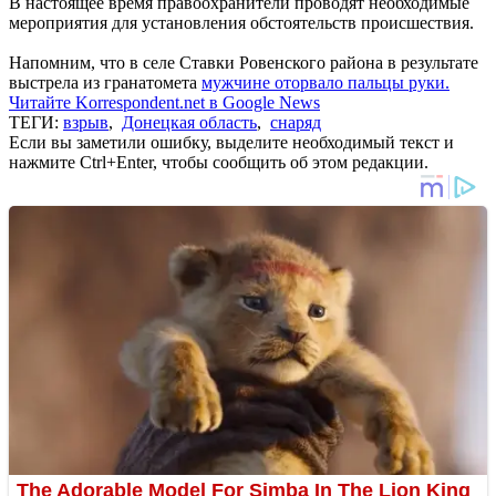
В настоящее время правоохранители проводят необходимые
мероприятия для установления обстоятельств происшествия.
Напомним, что в селе Ставки Ровенского района в результате
выстрела из гранатомета
мужчине оторвало пальцы руки.
Читайте Korrespondent.net в Google News
ТЕГИ:
взрыв
,
Донецкая область
,
снаряд
Если вы заметили ошибку, выделите необходимый текст и
нажмите Ctrl+Enter, чтобы сообщить об этом редакции.