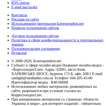
RSS-ленты
E-mail рассылка
Контакты
Реклама на сайте
Использование материалов korrespondent.net
Правила пользования сайтом
Договор пользования сайтом
Политика в сфере конфиденциальности и персональных
данных
Пользовательское соглашение
Редакция
© 2000-2026, Korrespondent.net
Субъект в сфере онлайн-медиа Название онлайн-медиа -
«КореспонденТ.net» Адрес: 02091, місто Київ,
ХАРКІВСЬКЕ ШОСЕ, будинок 172-Б, офіс 208/1 E-mail:
sunlight@mediadim.com.ua
Телефон: 044-205-43-00
Идентификатор медиа - R40-06068
Использование любых материалов, размещённых на
сайте, разрешается при условии ссылки на
Корреспондент.net.
При копировании материалов со страницы «Новости
Украины и мира», для интернет-изданий – обязательна