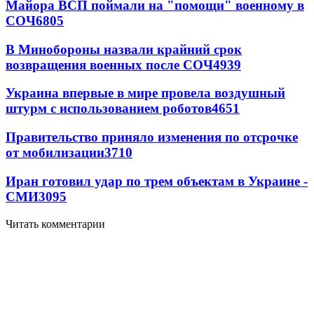
Майора ВСП поймали на "помощи" военному в
СОЧ
6805
В Минобороны назвали крайний срок
возвращения военных после СОЧ
4939
Украина впервые в мире провела воздушный
штурм с использованием роботов
4651
Правительство приняло изменения по отсрочке
от мобилизации
3710
Иран готовил удар по трем объектам в Украине -
СМИ
3095
Читать комментарии