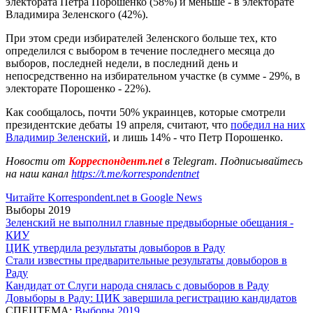
электората Петра Порошенко (58%) и меньше - в электорате
Владимира Зеленского (42%).
При этом среди избирателей Зеленского больше тех, кто
определился с выбором в течение последнего месяца до
выборов, последней недели, в последний день и
непосредственно на избирательном участке (в сумме - 29%, в
электорате Порошенко - 22%).
Как сообщалось, почти 50% украинцев, которые смотрели
президентские дебаты 19 апреля, считают, что
победил на них
Владимир Зеленский
, и лишь 14% - что Петр Порошенко.
Новости от
Корреспондент.net
в Telegram. Подписывайтесь
на наш канал
https://t.me/korrespondentnet
Читайте Korrespondent.net в Google News
Выборы 2019
Зеленский не выполнил главные предвыборные обещания -
КИУ
ЦИК утвердила результаты довыборов в Раду
Стали известны предварительные результаты довыборов в
Раду
Кандидат от Слуги народа снялась с довыборов в Раду
Довыборы в Раду: ЦИК завершила регистрацию кандидатов
СПЕЦТЕМА:
Выборы 2019