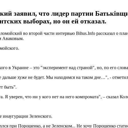
кий заявил, что лидер партии Батьків
нтских выборах, но он ей отказал.
ломойский во второй части интервью Bihus.Info рассказал о пл
м Аваковым.
омойского.
о в Украине – это "эксперимент над страной", но, по его слова
же дальше хуже не будет. Мы находимся на таком дне…", - отмет
т быть”.
. Я уверен, что ни у кого нет на него компромата", – сказал Ко
е инаугурации Зеленского.
лся при Порошенко, а не Зеленском... Не хочу Порошенко стати