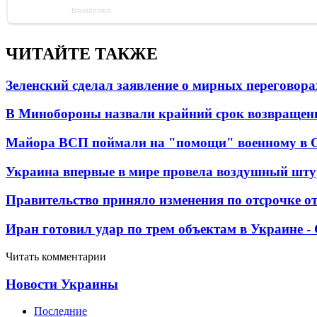
ЧИТАЙТЕ ТАКЖЕ
Зеленский сделал заявление о мирных переговора
В Минобороны назвали крайний срок возвращен
Майора ВСП поймали на "помощи" военному в
Украина впервые в мире провела воздушный шту
Правительство приняло изменения по отсрочке о
Иран готовил удар по трем объектам в Украине 
Читать комментарии
Новости Украины
Последние