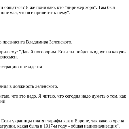
ми общаться? Я же понимаю, кто "дирижер хора". Там был
онимал, что все прилетит к нему".
о президента Владимира Зеленского.
ворил ему: "Давай поговорим. Если ты пойдешь вдруг на какую-
изнесмен.
истрацию президента.
ния в должность Зеленского.
аю, что это надо. Я читаю, что сегодня надо думать о том, как
кий.
 Если украинцы платят тарифы как в Европе, так какого хрена
агрузки, какая была в 1917-м году - общая национализация”.