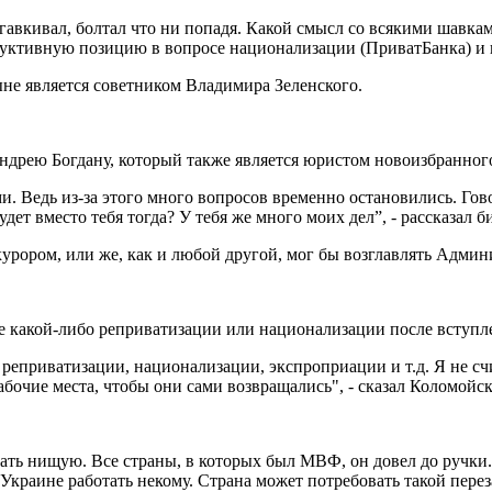
гавкивал, болтал что ни попадя. Какой смысл со всякими шавка
уктивную позицию в вопросе национализации (ПриватБанка) и п
е является советником Владимира Зеленского.
Андрею Богдану, который также является юристом новоизбранног
ми. Ведь из-за этого много вопросов временно остановились. Го
ет вместо тебя тогда? У тебя же много моих дел”, - рассказал б
урором, или же, как и любой другой, мог бы возглавлять Админ
 какой-либо реприватизации или национализации после вступле
еприватизации, национализации, экспроприации и т.д. Я не счит
абочие места, чтобы они сами возвращались", - сказал Коломойс
лать нищую. Все страны, в которых был МВФ, он довел до ручки.
 Украине работать некому. Страна может потребовать такой перез