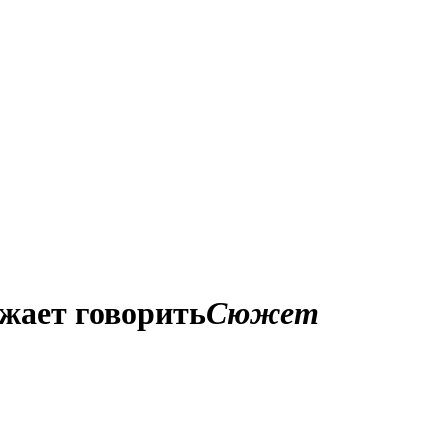
жает говорить
Сюжет