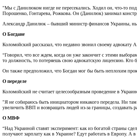
"Мы с Данилюком нигде не пересекались. Ходил он, что-то под
Порошенко, Гонтарева, Рожкова. Он (Данилюк) занимал констр
Александр Данилюк – бывший министр финансов Украины, нын
О Богдане
Коломойский рассказал, что недавно звонил своему адвокату 
“Говорил, что все ждем, когда он уже закончит с этими выбора
то должность, то потеряешь свою адвокатскую лицензию. Кто буд
Он также предположил, что Богдан мог бы быть неплохим прок
О переделе
Коломойский не считает целесообразным проведение в Украине
"Я не собираюсь быть инициатором никакого передела. Ни там р
увеличить ВВП и возвращать людей из-за границы, создавать р
О МВФ
“Над Украиной ставят эксперимент: как из богатой страны сде
получают зарплату как в Украине? Едут работать в Европу. А в