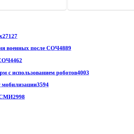
х
27127
ия военных после СОЧ
4889
 СОЧ
4462
рм с использованием роботов
4003
т мобилизации
3594
- СМИ
2998