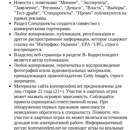
Новости с пометками "Мнение", "Экспертиза",
"Заявление", "Регионы", "Деньги", "Власть", "Выборы",
"Тест-драйв", "Спецпроекты", "Промо" публикуются на
правах рекламы.
Раздел Спецпроекты создается совместно с
коммерческими партнерами.
Любое копирование, публикация, републикация и
другое распространение информации, которое содержит
ссылку на "Интерфакс-Украина", EPA / UPG, строго
воспрещается.
Владелец веб-страницы в разделе Я- Корреспондент
является автор публикации.
Любое копирование, перепечатка и воспроизведение
фотографий и/или аудиовизуальных материалов,
принадлежащих правообладателю Getty Images, строго
запрещено.
Материалы сайта korrespondent.net предназначены для
лиц старше 21 года (21+). Участие в азартных играх
может вызвать игровую зависимость. Соблюдайте
правила (принципы) ответственной игры. При
обнаружении первых признаков зависимости
немедленно обратитесь к специалисту. Помните, что
участие в азартных играх не может являться источником
доходов или альтернативой работе. Информационный
ресурс korrespondent.net не проводит игры на реальные