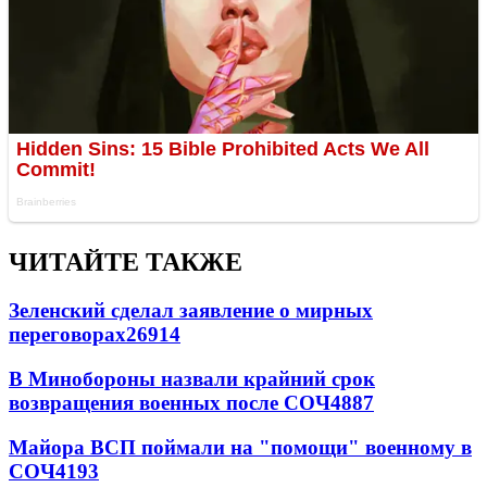
ЧИТАЙТЕ ТАКЖЕ
Зеленский сделал заявление о мирных
переговорах
26914
В Минобороны назвали крайний срок
возвращения военных после СОЧ
4887
Майора ВСП поймали на "помощи" военному в
СОЧ
4193