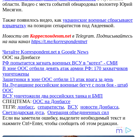
области. Видео с места событий обнародовал волонтер Юрий
Мисягин.
Также появилось видео, как
украинские военные сбрасывают
взрывчатку
на позиции сепаратистов под Авдеевкой.
Новости от
Корреспондент.net
в Telegram. Подписывайтесь
на наш канал
https://t.me/korrespondentnet
Читайте Korrespondent.net в Google News
ООС на Донбассе
РФ попытается загнать военных ВСУ в "котел" - СМИ
В зоне ООС отбили девять атак армии РФ: 170 захватчиков
уничтожены
Защитники в зоне ООС отбили 13 атак врага за день
На Луганщине российские военные бегут с поля боя - штаб
ООС
ВСУ уничтожили два российских танка и БМП
СПЕЦТЕМА:
ООС на Донбассе
ТЕГИ:
донбасс
,
сепаратисты
,
ВСУ
,
новости Донбасса
,
Светлодарская дуга
,
Операция объединенных сил
Если вы заметили ошибку, выделите необходимый текст и
нажмите Ctrl+Enter, чтобы сообщить об этом редакции.