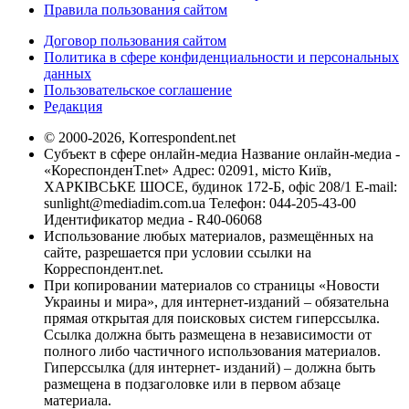
Правила пользования сайтом
Договор пользования сайтом
Политика в сфере конфиденциальности и персональных
данных
Пользовательское соглашение
Редакция
© 2000-2026, Korrespondent.net
Субъект в сфере онлайн-медиа Название онлайн-медиа -
«КореспонденТ.net» Адрес: 02091, місто Київ,
ХАРКІВСЬКЕ ШОСЕ, будинок 172-Б, офіс 208/1 E-mail:
sunlight@mediadim.com.ua
Телефон: 044-205-43-00
Идентификатор медиа - R40-06068
Использование любых материалов, размещённых на
сайте, разрешается при условии ссылки на
Корреспондент.net.
При копировании материалов со страницы «Новости
Украины и мира», для интернет-изданий – обязательна
прямая открытая для поисковых систем гиперссылка.
Ссылка должна быть размещена в независимости от
полного либо частичного использования материалов.
Гиперссылка (для интернет- изданий) – должна быть
размещена в подзаголовке или в первом абзаце
материала.