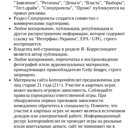
"Заявление", "Регионы", "Деньги", "Власть", "Выборы",
"Тест-драйв", "Спецпроекты", "Промо" публикуются на
правах рекламы.
Раздел Спецпроекты создается совместно с
коммерческими партнерами.
Любое копирование, публикация, републикация и
другое распространение информации, которое содержит
ссылку на "Интерфакс-Украина", EPA / UPG, строго
воспрещается.
Владелец веб-страницы в разделе Я- Корреспондент
является автор публикации.
Любое копирование, перепечатка и воспроизведение
фотографий и/или аудиовизуальных материалов,
принадлежащих правообладателю Getty Images, строго
запрещено.
Материалы сайта korrespondent.net предназначены для
лиц старше 21 года (21+). Участие в азартных играх
может вызвать игровую зависимость. Соблюдайте
правила (принципы) ответственной игры. При
обнаружении первых признаков зависимости
немедленно обратитесь к специалисту. Помните, что
участие в азартных играх не может являться источником
доходов или альтернативой работе. Информационный
ресурс korrespondent.net не проводит игры на реальные
и/или виртуальные деньги, сайт не принимает ни в