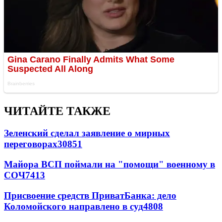
ЧИТАЙТЕ ТАКЖЕ
Зеленский сделал заявление о мирных
переговорах
30851
Майора ВСП поймали на "помощи" военному в
СОЧ
7413
Присвоение средств ПриватБанка: дело
Коломойского направлено в суд
4808