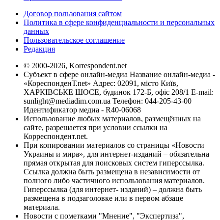
Договор пользования сайтом
Политика в сфере конфиденциальности и персональных
данных
Пользовательское соглашение
Редакция
© 2000-2026, Korrespondent.net
Субъект в сфере онлайн-медиа Название онлайн-медиа -
«КореспонденТ.net» Адрес: 02091, місто Київ,
ХАРКІВСЬКЕ ШОСЕ, будинок 172-Б, офіс 208/1 E-mail:
sunlight@mediadim.com.ua
Телефон: 044-205-43-00
Идентификатор медиа - R40-06068
Использование любых материалов, размещённых на
сайте, разрешается при условии ссылки на
Корреспондент.net.
При копировании материалов со страницы «Новости
Украины и мира», для интернет-изданий – обязательна
прямая открытая для поисковых систем гиперссылка.
Ссылка должна быть размещена в независимости от
полного либо частичного использования материалов.
Гиперссылка (для интернет- изданий) – должна быть
размещена в подзаголовке или в первом абзаце
материала.
Новости с пометками "Мнение", "Экспертиза",