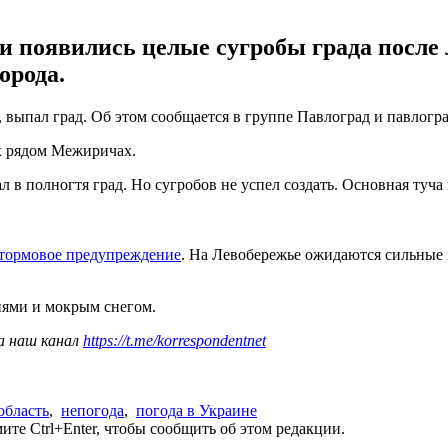
 появились целые сугробы града после 
орода.
, выпал град. Об этом сообщается в группе Павлоград и павлогр
х рядом Межиричах.
ал в полногтя град. Но сугробов не успел создать. Основная туч
тормовое предупреждение
. На Левобережье ожидаются сильные г
ями и мокрым снегом.
а наш канал
https://t.me/korrespondentnet
область
,
непогода
,
погода в Украине
те Ctrl+Enter, чтобы сообщить об этом редакции.