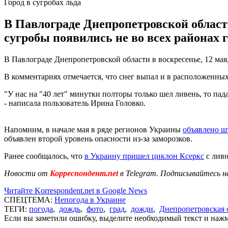
Город в сугробах льда
В Павлограде Днепропетровской области
сугробы появились не во всех районах г
В Павлограде Днепропетровской области в воскресенье, 12 мая
В комментариях отмечается, что снег выпал и в расположенны
"У нас на "40 лет" минутки полторы только шел ливень, то пад
- написала пользователь Ирина Головко.
Напомним, в начале мая в ряде регионов Украины
объявлено ш
объявлен второй уровень опасности из-за заморозков.
Ранее сообщалось, что
в Украину пришел циклон Ксеркс
с ливн
Новости от
Корреспондент.net
в Telegram. Подписывайтесь н
Читайте Korrespondent.net в Google News
СПЕЦТЕМА:
Непогода в Украине
ТЕГИ:
погода
,
дождь
,
фото
,
град
,
дожди
,
Днепропетровская 
Если вы заметили ошибку, выделите необходимый текст и нажми