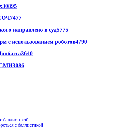
х
30895
 СОЧ
7477
кого направлено в суд
5775
рм с использованием роботов
4790
Донбасса
3640
- СМИ
3086
ороться с баллистикой