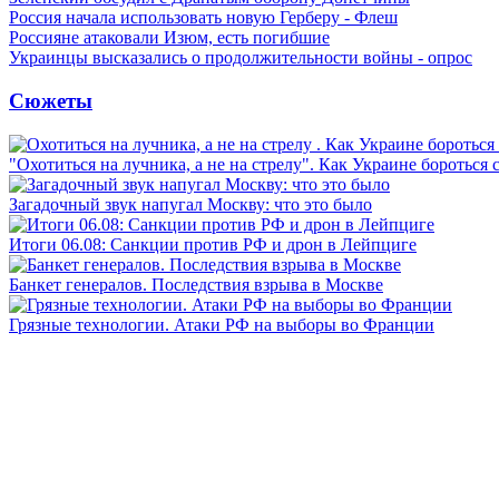
Россия начала использовать новую Герберу - Флеш
Россияне атаковали Изюм, есть погибшие
Украинцы высказались о продолжительности войны - опрос
Сюжеты
"Охотиться на лучника, а не на стрелу". Как Украине бороться 
Загадочный звук напугал Москву: что это было
Итоги 06.08: Санкции против РФ и дрон в Лейпциге
Банкет генералов. Последствия взрыва в Москве
Грязные технологии. Атаки РФ на выборы во Франции