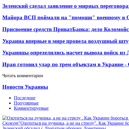
Зеленский сделал заявление о мирных переговора
Майора ВСП поймали на "помощи" военному в
Присвоение средств ПриватБанка: дело Коломойс
Украина впервые в мире провела воздушный шту
Украинцы определились насчет вывода войск из 
Иран готовил удар по трем объектам в Украине 
Читать комментарии
Новости Украины
Последние
Популярные
Комментируемые
Сюжет
"Охотиться на лучника, а не на стрелу". Как Украине б
Зеленский обсудил с Драпатым оборону Донетчины