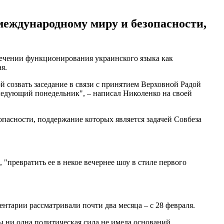
еждународному миру и безопасности,
печении функционирования украинского языка как
я.
й созвать заседание в связи с принятием Верховной Радой
следующий понедельник", – написал Николенко на своей
пасности, поддержание которых является задачей Совбеза
превратить ее в некое вечернее шоу в стиле первого
нтарии рассматривали почти два месяца – с 28 февраля.
бы ни одна политическая сила не имела оснований