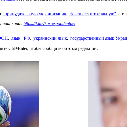
ет
"принудительную украинизацию, фактически тотальную"
, а т
а наш канал
https://t.me/korrespondentnet
ООН
,
язык
,
РФ
,
украинский язык
,
государственный язык Укра
те Ctrl+Enter, чтобы сообщить об этом редакции.