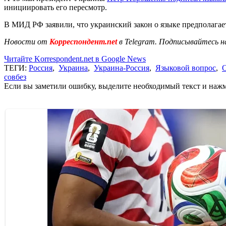
инициировать его пересмотр.
В МИД РФ заявили, что украинский закон о языке предполага
Новости от
Корреспондент.net
в Telegram. Подписывайтесь н
Читайте Korrespondent.net в Google News
ТЕГИ:
Россия
,
Украина
,
Украина-Россия
,
Языковой вопрос
,
совбез
Если вы заметили ошибку, выделите необходимый текст и нажми