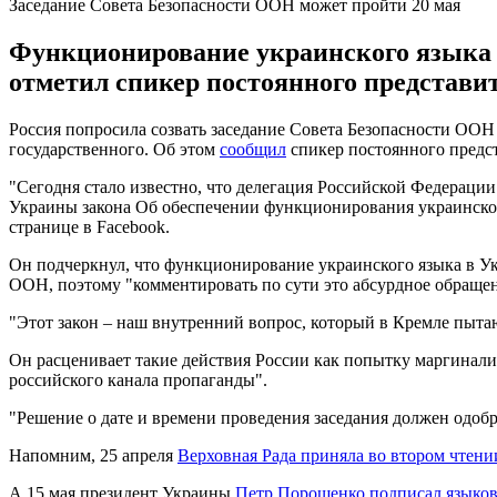
Заседание Совета Безопасности ООН может пройти 20 мая
Функционирование украинского языка в
отметил спикер постоянного представ
Россия попросила созвать заседание Совета Безопасности ООН
государственного. Об этом
сообщил
спикер постоянного предст
"Сегодня стало известно, что делегация Российской Федерации
Украины закона Об обеспечении функционирования украинского
странице в Facebook.
Он подчеркнул, что функционирование украинского языка в Ук
ООН, поэтому "комментировать по сути это абсурдное обращени
"Этот закон – наш внутренний вопрос, который в Кремле пытаю
Он расценивает такие действия России как попытку маргинали
российского канала пропаганды".
"Решение о дате и времени проведения заседания должен одобр
Напомним, 25 апреля
Верховная Рада приняла во втором чтени
А 15 мая президент Украины
Петр Порошенко подписал языков