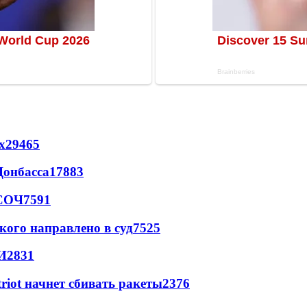
х
29465
Донбасса
17883
 СОЧ
7591
кого направлено в суд
7525
И
2831
triot начнет сбивать ракеты
2376