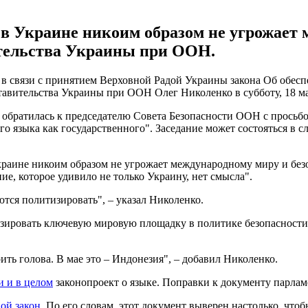
 Украине никоим образом не угрожает м
ительства Украины при ООН.
 в связи с принятием Верховной Радой Украины закона Об обес
авительства Украины при ООН Олег Николенко в субботу, 18 ма
 обратилась к председателю Совета Безопасности ООН с просьбо
 языка как государственного". Заседание может состояться в 
раине никоим образом не угрожает международному миру и безо
е, которое удивило не только Украину, нет смысла".
тся политизировать", – указал Николенко.
зировать ключевую мировую площадку в политике безопасности, "
ить голова. В мае это – Индонезия", – добавил Николенко.
и и в целом
законопроект о языке. Поправки к документу парламе
ой закон
. По его словам, этот документ выверен настолько, что