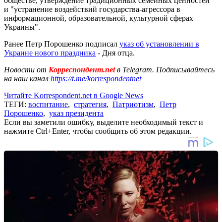
обществе, утверждение традиционных семейных ценностей"
и "устранение воздействий государства-агрессора в
информационной, образовательной, культурной сферах
Украины".
Ранее Петр Порошенко подписал
указ об установлении в
Украине нового праздника
- Дня отца.
Новости от
Корреспондент.net
в Telegram. Подписывайтесь
на наш канал
https://t.me/korrespondentnet
Читайте Korrespondent.net в Google News
ТЕГИ:
воспитание
,
стратегия
,
Патриотизм
,
Петр
Порошенко
,
указ президента
Если вы заметили ошибку, выделите необходимый текст и
нажмите Ctrl+Enter, чтобы сообщить об этом редакции.