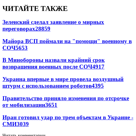
ЧИТАЙТЕ ТАКЖЕ
Зеленский сделал заявление о мирных
переговорах
28859
Майора ВСП поймали на "помощи" военному в
СОЧ
5653
В Минобороны назвали крайний срок
возвращения военных после СОЧ
4917
Украина впервые в мире провела воздушный
штурм с использованием роботов
4395
Правительство приняло изменения по отсрочке
от мобилизации
3651
Иран готовил удар по трем объектам в Украине -
СМИ
3039
Читать комментарии