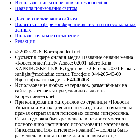
Использование материалов korrespondent.net
Правила пользования сайтом
Договор пользования сайтом
Политика в сфере конфиденциальности и персональных
данных
Пользовательское соглашение
Редакция
© 2000-2026, Korrespondent.net
Субъект в сфере онлайн-медиа Название онлайн-медиа -
«КореспонденТ.net» Адрес: 02091, місто Київ,
ХАРКІВСЬКЕ ШОСЕ, будинок 172-Б, офіс 208/1 E-mail:
sunlight@mediadim.com.ua
Телефон: 044-205-43-00
Идентификатор медиа - R40-06068
Использование любых материалов, размещённых на
сайте, разрешается при условии ссылки на
Корреспондент.net.
При копировании материалов со страницы «Новости
Украины и мира», для интернет-изданий – обязательна
прямая открытая для поисковых систем гиперссылка.
Ссылка должна быть размещена в независимости от
полного либо частичного использования материалов.
Гиперссылка (для интернет- изданий) – должна быть
размещена в подзаголовке или в первом абзаце