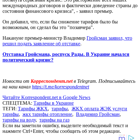
международных договоров и фактически доведение страны до
состояния финансового кризиса", - заявил премьер.
Он добавил, что, если бы снижение тарифов было бы
возможным, он сделал бы это "позавчера".
Накануне премьер-министр Владимир
Гройсман заявил, что
решил подать заявление об отставке
.
Отставка Гройсмана, роспуск Рады. В Украине начался
политический кризис?
Новости от
Корреспондент.net
в Telegram. Подписывайтесь
на наш канал
https://t.me/korrespondentnet
Читайте Korrespondent.net в Google News
СПЕЦТЕМА:
Тарифы в Украине
ТЕГИ:
Тарифы ЖКХ
,
тарифы
,
ЖКХ оплата ЖЭК услуги
тарифы
,
жкх тарифы отопление
,
Владимир Гройсман
,
тарифы на воду
,
тарифы на газ
Если вы заметили ошибку, выделите необходимый текст и
нажмите Ctrl+Enter, чтобы сообщить об этом редакции.