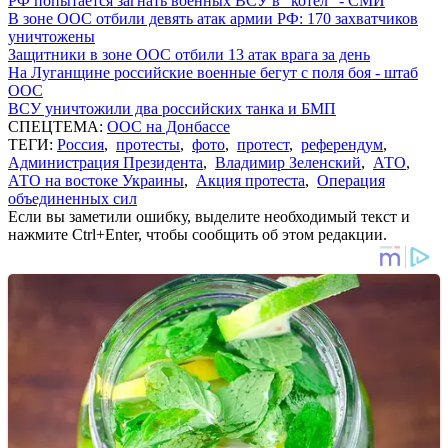
РФ попытается загнать военных ВСУ в "котел" - СМИ
В зоне ООС отбили девять атак армии РФ: 170 захватчиков
уничтожены
Защитники в зоне ООС отбили 13 атак врага за день
На Луганщине российские военные бегут с поля боя - штаб
ООС
ВСУ уничтожили два российских танка и БМП
СПЕЦТЕМА:
ООС на Донбассе
ТЕГИ:
Россия
,
протесты
,
фото
,
протест
,
референдум
,
Администрация Президента
,
Владимир Зеленский
,
АТО
,
АТО на востоке Украины
,
Акция протеста
,
Операция
объединенных сил
Если вы заметили ошибку, выделите необходимый текст и
нажмите Ctrl+Enter, чтобы сообщить об этом редакции.