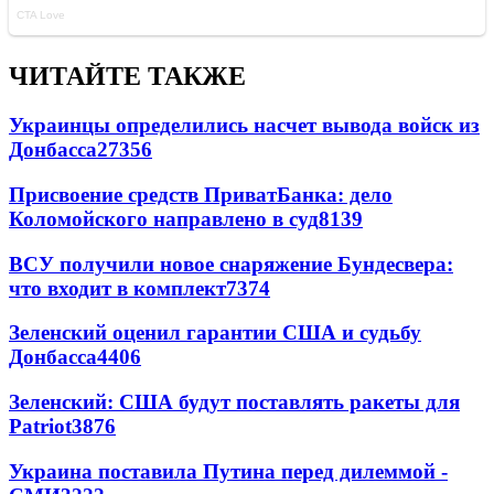
ЧИТАЙТЕ ТАКЖЕ
Украинцы определились насчет вывода войск из
Донбасса
27356
Присвоение средств ПриватБанка: дело
Коломойского направлено в суд
8139
ВСУ получили новое снаряжение Бундесвера:
что входит в комплект
7374
Зеленский оценил гарантии США и судьбу
Донбасса
4406
Зеленский: США будут поставлять ракеты для
Patriot
3876
Украина поставила Путина перед дилеммой -