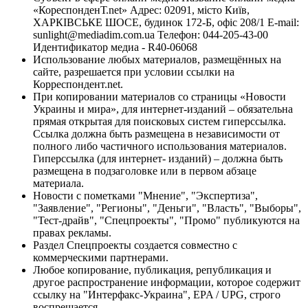
«КореспонденТ.net» Адрес: 02091, місто Київ,
ХАРКІВСЬКЕ ШОСЕ, будинок 172-Б, офіс 208/1 E-mail:
sunlight@mediadim.com.ua
Телефон: 044-205-43-00
Идентификатор медиа - R40-06068
Использование любых материалов, размещённых на
сайте, разрешается при условии ссылки на
Корреспондент.net.
При копировании материалов со страницы «Новости
Украины и мира», для интернет-изданий – обязательна
прямая открытая для поисковых систем гиперссылка.
Ссылка должна быть размещена в независимости от
полного либо частичного использования материалов.
Гиперссылка (для интернет- изданий) – должна быть
размещена в подзаголовке или в первом абзаце
материала.
Новости с пометками "Мнение", "Экспертиза",
"Заявление", "Регионы", "Деньги", "Власть", "Выборы",
"Тест-драйв", "Спецпроекты", "Промо" публикуются на
правах рекламы.
Раздел Спецпроекты создается совместно с
коммерческими партнерами.
Любое копирование, публикация, републикация и
другое распространение информации, которое содержит
ссылку на "Интерфакс-Украина", EPA / UPG, строго
воспрещается.