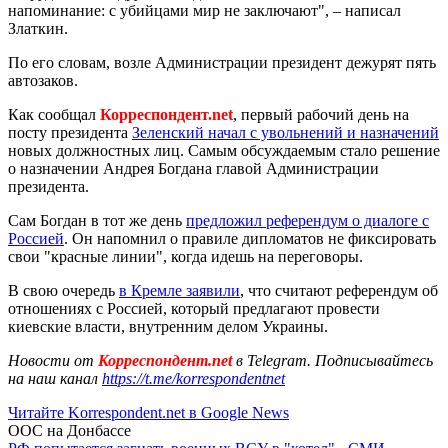
напоминание: с убийцами мир не заключают", – написал
Златкин.
По его словам, возле Администрации президент дежурят пять
автозаков.
Как сообщал
Корреспондент.net
, первый рабочий день на
посту президента
Зеленский начал с увольнений и назначений
новых должностных лиц. Самым обсуждаемым стало решение
о назначении Андрея Богдана главой Администрации
президента.
Сам Богдан в тот же день
предложил референдум о диалоге с
Россией
. Он напомнил о правиле дипломатов не фиксировать
свои "красные линии", когда идешь на переговоры.
В свою очередь
в Кремле заявили
, что считают референдум об
отношениях с Россией, который предлагают провести
киевские власти, внутренним делом Украины.
Новости от
Корреспондент.net
в Telegram. Подписывайтесь
на наш канал
https://t.me/korrespondentnet
Читайте Korrespondent.net в Google News
ООС на Донбассе