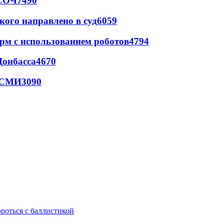
 СОЧ
7490
кого направлено в суд
6059
рм с использованием роботов
4794
Донбасса
4670
- СМИ
3090
ороться с баллистикой