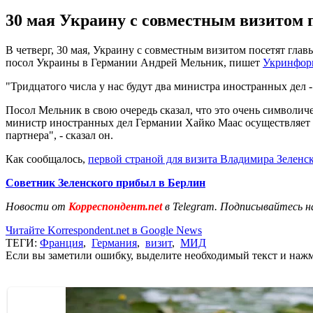
30 мая Украину с совместным визитом
В четверг, 30 мая, Украину с совместным визитом посетят г
посол Украины в Германии Андрей Мельник, пишет
Укринфор
"Тридцатого числа у нас будут два министра иностранных дел -
Посол Мельник в свою очередь сказал, что это очень символич
министр иностранных дел Германии Хайко Маас осуществляет 
партнера", - сказал он.
Как сообщалось,
первой страной для визита Владимира Зеленс
Советник Зеленского прибыл в Берлин
Новости от
Корреспондент.net
в Telegram. Подписывайтесь н
Читайте Korrespondent.net в Google News
ТЕГИ:
Франция
,
Германия
,
визит
,
МИД
Если вы заметили ошибку, выделите необходимый текст и нажми