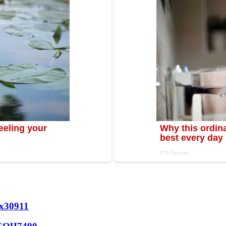
х
30911