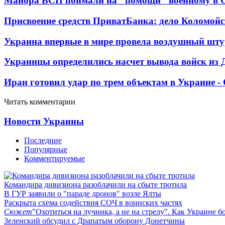
Майора ВСП поймали на "помощи" военному в
Присвоение средств ПриватБанка: дело Коломойс
Украина впервые в мире провела воздушный шту
Украинцы определились насчет вывода войск из 
Иран готовил удар по трем объектам в Украине 
Читать комментарии
Новости Украины
Последние
Популярные
Комментируемые
Командира дивизиона разоблачили на сбыте тротила
В ГУР заявили о "параде дронов" возле Ялты
Раскрыта схема содействия СОЧ в воинских частях
Сюжет
"Охотиться на лучника, а не на стрелу". Как Украине б
Зеленский обсудил с Драпатым оборону Донетчины