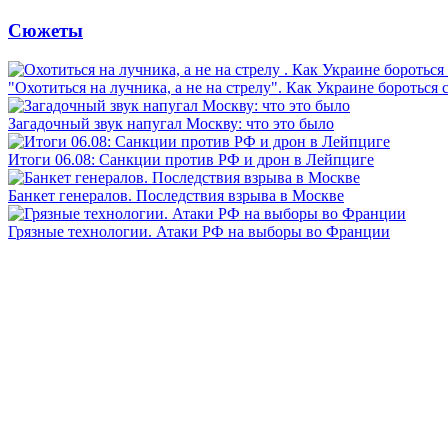
Сюжеты
"Охотиться на лучника, а не на стрелу". Как Украине бороться 
Загадочный звук напугал Москву: что это было
Итоги 06.08: Санкции против РФ и дрон в Лейпциге
Банкет генералов. Последствия взрыва в Москве
Грязные технологии. Атаки РФ на выборы во Франции