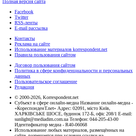
Полная версия сайта
Facebook
Twitter
RSS-ленты
E-mail рассылка
Контакты
Реклама на сайте
Использование материалов korrespondent.net
Правила пользования сайтом
Договор пользования сайтом
Политика в сфере конфиденциальности и персональных
данных
Пользовательское соглашение
Редакция
© 2000-2026, Korrespondent.net
Субъект в сфере онлайн-медиа Название онлайн-медиа -
«КореспонденТ.net» Адрес: 02091, місто Київ,
ХАРКІВСЬКЕ ШОСЕ, будинок 172-Б, офіс 208/1 E-mail:
sunlight@mediadim.com.ua
Телефон: 044-205-43-00
Идентификатор медиа - R40-06068
Использование любых материалов, размещённых на
сайте, разрешается при условии ссылки на