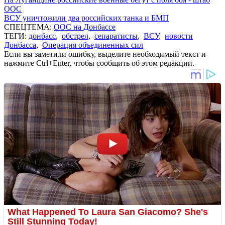
ООС
ВСУ уничтожили два российских танка и БМП
СПЕЦТЕМА:
ООС на Донбассе
ТЕГИ:
донбасс
,
обстрел
,
сепаратисты
,
ВСУ
,
новости
Донбасса
,
Операция объединенных сил
Если вы заметили ошибку, выделите необходимый текст и
нажмите Ctrl+Enter, чтобы сообщить об этом редакции.