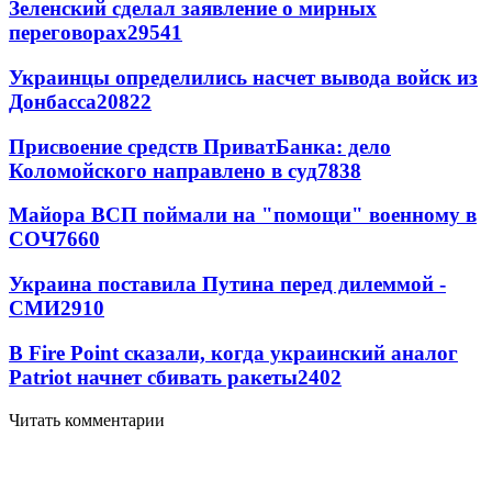
Зеленский сделал заявление о мирных
переговорах
29541
Украинцы определились насчет вывода войск из
Донбасса
20822
Присвоение средств ПриватБанка: дело
Коломойского направлено в суд
7838
Майора ВСП поймали на "помощи" военному в
СОЧ
7660
Украина поставила Путина перед дилеммой -
СМИ
2910
В Fire Point сказали, когда украинский аналог
Patriot начнет сбивать ракеты
2402
Читать комментарии