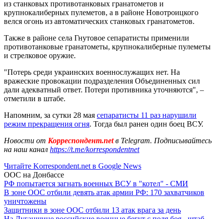
из станковых противотанковых гранатометов и
крупнокалиберных пулеметов, а в районе Новотроицкого
велся огонь из автоматических станковых гранатометов.
Также в районе села Гнутовое сепаратисты применили
противотанковые гранатометы, крупнокалиберные пулеметы
и стрелковое оружие.
"Потерь среди украинских военнослужащих нет. На
вражеские провокации подразделения Объединенных сил
дали адекватный ответ. Потери противника уточняются", –
отметили в штабе.
Напомним, за сутки 28 мая
сепаратисты 11 раз нарушили
режим прекращения огня
. Тогда был ранен один боец ВСУ.
Новости от
Корреспондент.net
в Telegram. Подписывайтесь
на наш канал
https://t.me/korrespondentnet
Читайте Korrespondent.net в Google News
ООС на Донбассе
РФ попытается загнать военных ВСУ в "котел" - СМИ
В зоне ООС отбили девять атак армии РФ: 170 захватчиков
уничтожены
Защитники в зоне ООС отбили 13 атак врага за день
На Луганщине российские военные бегут с поля боя - штаб