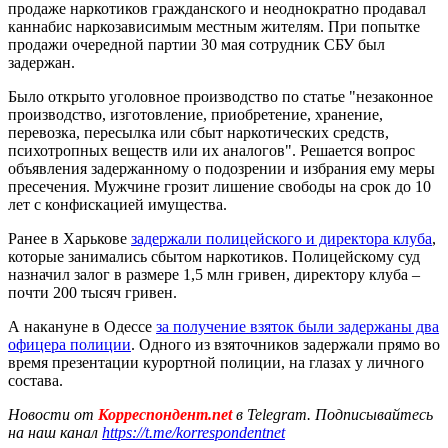
продаже наркотиков гражданского и неоднократно продавал
каннабис наркозависимым местным жителям. При попытке
продажи очередной партии 30 мая сотрудник СБУ был
задержан.
Было открыто уголовное производство по статье "незаконное
производство, изготовление, приобретение, хранение,
перевозка, пересылка или сбыт наркотических средств,
психотропных веществ или их аналогов". Решается вопрос
объявления задержанному о подозрении и избрания ему меры
пресечения. Мужчине грозит лишение свободы на срок до 10
лет с конфискацией имущества.
Ранее в Харькове
задержали полицейского и директора клуба
,
которые занимались сбытом наркотиков. Полицейскому суд
назначил залог в размере 1,5 млн гривен, директору клуба –
почти 200 тысяч гривен.
А накануне в Одессе
за получение взяток были задержаны два
офицера полиции
. Одного из взяточников задержали прямо во
время презентации курортной полиции, на глазах у личного
состава.
Новости от
Корреспондент.net
в Telegram. Подписывайтесь
на наш канал
https://t.me/korrespondentnet