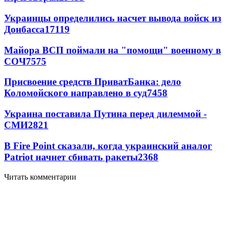
Украинцы определились насчет вывода войск из
Донбасса
17119
Майора ВСП поймали на "помощи" военному в
СОЧ
7575
Присвоение средств ПриватБанка: дело
Коломойского направлено в суд
7458
Украина поставила Путина перед дилеммой -
СМИ
2821
В Fire Point сказали, когда украинский аналог
Patriot начнет сбивать ракеты
2368
Читать комментарии