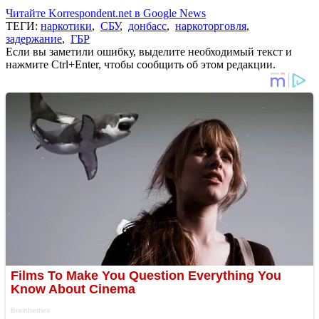
Читайте Korrespondent.net в Google News
ТЕГИ:
наркотики
,
СБУ
,
донбасс
,
наркоторговля
,
задержание
,
ГБР
Если вы заметили ошибку, выделите необходимый текст и
нажмите Ctrl+Enter, чтобы сообщить об этом редакции.