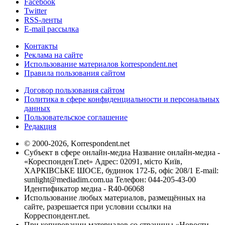
Facebook
Twitter
RSS-ленты
E-mail рассылка
Контакты
Реклама на сайте
Использование материалов korrespondent.net
Правила пользования сайтом
Договор пользования сайтом
Политика в сфере конфиденциальности и персональных
данных
Пользовательское соглашение
Редакция
© 2000-2026, Korrespondent.net
Субъект в сфере онлайн-медиа Название онлайн-медиа -
«КореспонденТ.net» Адрес: 02091, місто Київ,
ХАРКІВСЬКЕ ШОСЕ, будинок 172-Б, офіс 208/1 E-mail:
sunlight@mediadim.com.ua
Телефон: 044-205-43-00
Идентификатор медиа - R40-06068
Использование любых материалов, размещённых на
сайте, разрешается при условии ссылки на
Корреспондент.net.
При копировании материалов со страницы «Новости