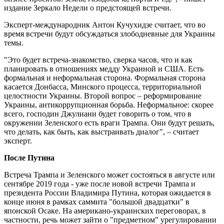
издание Зеркало Недели о предстоящей встречи.
Эксперт-международник Антон Кучухидзе считает, что во
время встречи будут обсуждаться злободневные для Украины
темы.
"Это будет встреча-знакомство, сверка часов, что и как
планировать в отношениях медду Украиной и США. Есть
формальная и неформальная сторона. Формальная сторона
касается Донбасса, Минского процесса, территориальной
целостности Украины. Второй вопрос – реформирование
Украины, антикоррупционная борьба. Неформальное: скорее
всего, господин Джулиани будет говорить о том, что в
окружении Зеленского есть враги Трампа. Они будут решать,
что делать, как быть, как выстраивать диалог", – считает
эксперт.
После Путина
Встреча Трампа и Зеленского может состояться в августе или
сентябре 2019 года - уже после новой встречи Трампа и
президента России Владимира Путина, которая ожидается в
конце июня в рамках саммита "большой двадцатки" в
японской Осаке. На американо-украинских переговорах, в
частности, речь может зайти о "предметном" урегулировании