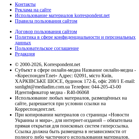
Контакты
Реклама на сайте
Использование материалов korrespondent.net
Правила пользования сайтом
Договор пользования сайтом
Политика в сфере конфиденциальности и персональных
данных
Пользовательское соглашение
Редакция
© 2000-2026, Korrespondent.net
Субъект в сфере онлайн-медиа Название онлайн-медиа -
«КореспонденТ.net» Адрес: 02091, місто Київ,
ХАРКІВСЬКЕ ШОСЕ, будинок 172-Б, офіс 208/1 E-mail:
sunlight@mediadim.com.ua
Телефон: 044-205-43-00
Идентификатор медиа - R40-06068
Использование любых материалов, размещённых на
сайте, разрешается при условии ссылки на
Корреспондент.net.
При копировании материалов со страницы «Новости
Украины и мира», для интернет-изданий – обязательна
прямая открытая для поисковых систем гиперссылка.
Ссылка должна быть размещена в независимости от
полного либо частичного использования материалов.