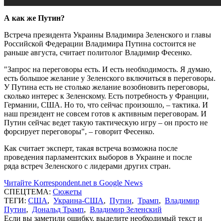
А как же Путин?
Встреча президента Украины Владимира Зеленского и главы
Российской Федерации Владимира Путина состоится не
раньше августа, считает политолог Владимир Фесенко.
"Запрос на переговоры есть. И есть необходимость. Я думаю,
есть большое желание у Зеленского включиться в переговоры.
У Путина есть не столько желание возобновить переговоры,
сколько интерес к Зеленскому. Есть потребность у Франции,
Германии, США. Но то, что сейчас произошло, – тактика. И
наш президент не совсем готов к активным переговорам. И
Путин сейчас ведет такую тактическую игру – он просто не
форсирует переговоры", – говорит Фесенко.
Как считает эксперт, такая встреча возможна после
проведения парламентских выборов в Украине и после
ряда встреч Зеленского с лидерами других стран.
Читайте Korrespondent.net в Google News
СПЕЦТЕМА:
Сюжеты
ТЕГИ:
США
,
Украина-США
,
Путин
,
Трамп
,
Владимир
Путин
,
Дональд Трамп
,
Владимир Зеленский
Если вы заметили ошибку, выделите необходимый текст и