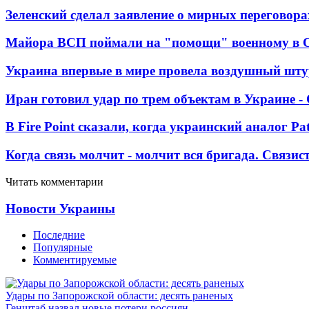
Зеленский сделал заявление о мирных переговора
Майора ВСП поймали на "помощи" военному в
Украина впервые в мире провела воздушный шту
Иран готовил удар по трем объектам в Украине 
В Fire Point сказали, когда украинский аналог Pa
Когда связь молчит - молчит вся бригада. Связи
Читать комментарии
Новости Украины
Последние
Популярные
Комментируемые
Удары по Запорожской области: десять раненых
Генштаб назвал новые потери россиян