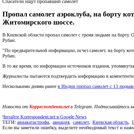
Спасатели ищут пропавший самолет
Пропал самолет аэроклуба, на борту ко
Житомирского шоссе.
В Киевской области пропал самолет с тремя людьми на борту. 
Рубан.
"По предварительной информации, исчез самолет, на борту кото
Рубан.
В то же время, по информации источников издания, упомянуты
Журналисты пытаются подтвердить информацию в компетентн
Несколькими днями ранее
в Индии пропал самолет с 13 людьм
Новости от
Корреспондент.net
в Telegram. Подписывайтесь н
Читайте Korrespondent.net в Google News
ТЕГИ:
авиакатастрофа
,
авиация
,
самолет
,
Киевская область
,
Если вы заметили ошибку, выделите необходимый текст и нажми