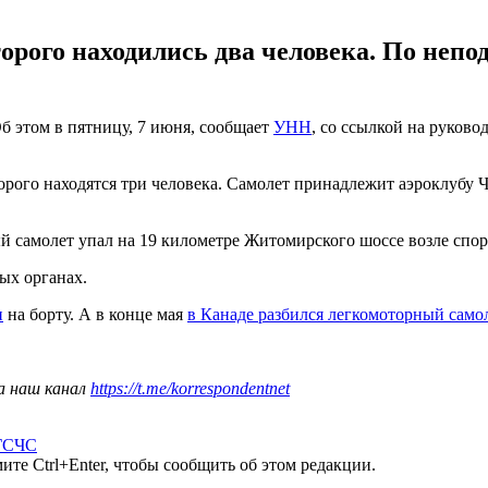
торого находились два человека. По неп
Об этом в пятницу, 7 июня, сообщает
УНН
, со ссылкой на руков
рого находятся три человека. Самолет принадлежит аэроклубу Ча
й самолет упал на 19 километре Житомирского шоссе возле спо
ых органах.
и
на борту. А в конце мая
в Канаде разбился легкомоторный само
а наш канал
https://t.me/korrespondentnet
ГСЧС
те Ctrl+Enter, чтобы сообщить об этом редакции.