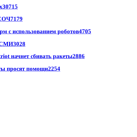
х
30715
 СОЧ
7179
рм с использованием роботов
4705
- СМИ
3028
triot начнет сбивать ракеты
2886
сты просят помощи
2254