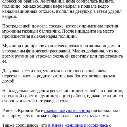
словесной бранью. Жительница дома собиралась вызвать
полицию, однако хощяин кафе набрал в подвале ведро
канализационных отходов, вылил на девушку, а затем ударил
ведром.
Пострадавшей помогла соседка, которая применила против
мужчины газовый баллончик. После инцидента на место
происшествия выехал наряд полиции.
Мужчина при правоохранителях ругался на жильцов дома и
угрожал им физической расправой. Мария добавила, что во
время ругани он угрожал сжечь ей квартиру или пристрелить
ее.
Девушка рассказала, что из-за возникшего конфликта
переехала жить к родителям, так как боится возвращаться
домой:
На владельца заведения регулярно пишут жалобы в полицию,
городской совет и администрацию района, однако реакции со
стороны властей нет уже два года.
Ранее в Кривом Роге
пьяная покупательница
поскандалила с
кассиром, а чуть позже набросилась на нее с кулаками.
Также сообщалось, что
в Киеве женщина поссорилась
с