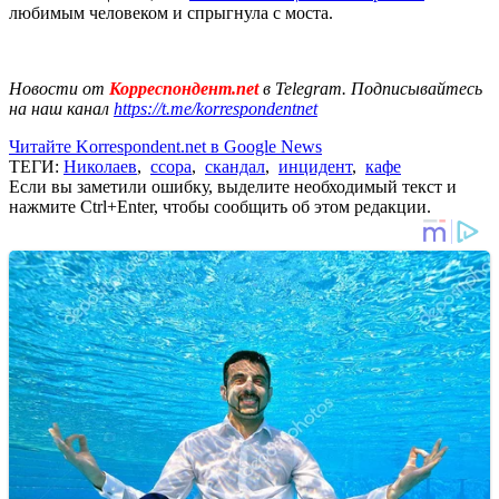
любимым человеком и спрыгнула с моста.
Новости от
Корреспондент.net
в Telegram. Подписывайтесь
на наш канал
https://t.me/korrespondentnet
Читайте Korrespondent.net в Google News
ТЕГИ:
Николаев
,
ссора
,
скандал
,
инцидент
,
кафе
Если вы заметили ошибку, выделите необходимый текст и
нажмите Ctrl+Enter, чтобы сообщить об этом редакции.