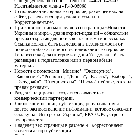
sunlight@mediadim.com.ua
Телефон: 044-205-43-00
Идентификатор медиа - R40-06068
Использование любых материалов, размещённых на
сайте, разрешается при условии ссылки на
Корреспондент.net.
При копировании материалов со страницы «Новости
Украины и мира», для интернет-изданий – обязательна
прямая открытая для поисковых систем гиперссылка.
Ссылка должна быть размещена в независимости от
полного либо частичного использования материалов.
Гиперссылка (для интернет- изданий) – должна быть
размещена в подзаголовке или в первом абзаце
материала.
Новости с пометками "Мнение", "Экспертиза",
"Заявление", "Регионы", "Деньги", "Власть", "Выборы",
"Тест-драйв", "Спецпроекты", "Промо" публикуются на
правах рекламы.
Раздел Спецпроекты создается совместно с
коммерческими партнерами.
Любое копирование, публикация, републикация и
другое распространение информации, которое содержит
ссылку на "Интерфакс-Украина", EPA / UPG, строго
воспрещается.
Владелец веб-страницы в разделе Я- Корреспондент
является автор публикации.