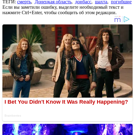
ТЕГИ:
смерть
,
Донецкая область
,
донбасс
,
шахта
,
погибшие
Если вы заметили ошибку, выделите необходимый текст и
нажмите Ctrl+Enter, чтобы сообщить об этом редакции.