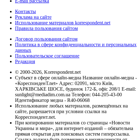
E-mail рассылка
Контакты
Реклама на сайте
Использование материалов korrespondent.net
Правила пользования сайтом
Договор пользования сайтом
Политика в сфере конфиденциальности и персональных
данных
Пользовательское соглашение
Редакция
© 2000-2026, Korrespondent.net
Субъект в сфере онлайн-медиа Название онлайн-медиа -
«КореспонденТ.net» Адрес: 02091, місто Київ,
ХАРКІВСЬКЕ ШОСЕ, будинок 172-Б, офіс 208/1 E-mail:
sunlight@mediadim.com.ua
Телефон: 044-205-43-00
Идентификатор медиа - R40-06068
Использование любых материалов, размещённых на
сайте, разрешается при условии ссылки на
Корреспондент.net.
При копировании материалов со страницы «Новости
Украины и мира», для интернет-изданий – обязательна
прямая открытая для поисковых систем гиперссылка.
Ссылка должна быть размещена в независимости от