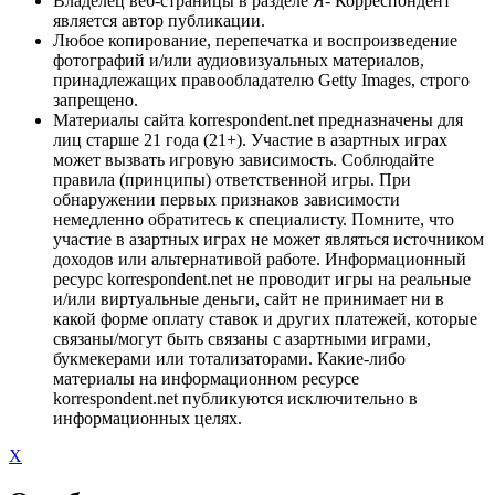
Владелец веб-страницы в разделе Я- Корреспондент
является автор публикации.
Любое копирование, перепечатка и воспроизведение
фотографий и/или аудиовизуальных материалов,
принадлежащих правообладателю Getty Images, строго
запрещено.
Материалы сайта korrespondent.net предназначены для
лиц старше 21 года (21+). Участие в азартных играх
может вызвать игровую зависимость. Соблюдайте
правила (принципы) ответственной игры. При
обнаружении первых признаков зависимости
немедленно обратитесь к специалисту. Помните, что
участие в азартных играх не может являться источником
доходов или альтернативой работе. Информационный
ресурс korrespondent.net не проводит игры на реальные
и/или виртуальные деньги, сайт не принимает ни в
какой форме оплату ставок и других платежей, которые
связаны/могут быть связаны с азартными играми,
букмекерами или тотализаторами. Какие-либо
материалы на информационном ресурсе
korrespondent.net публикуются исключительно в
информационных целях.
X