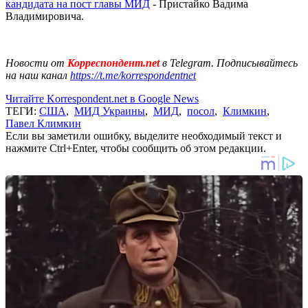
кандидата на пост главы МИД
- Пристайко Вадима
Владимировича.
Новости от
Корреспондент.net
в Telegram. Подписывайтесь
на наш канал
https://t.me/korrespondentnet
Читайте Korrespondent.net в Google News
ТЕГИ:
США
,
МИД Украины
,
МИД
,
посол
,
Климкин
,
Павел Климкин
Если вы заметили ошибку, выделите необходимый текст и
нажмите Ctrl+Enter, чтобы сообщить об этом редакции.