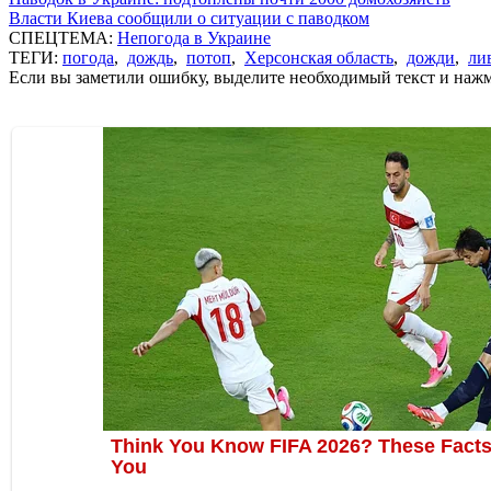
Власти Киева сообщили о ситуации с паводком
СПЕЦТЕМА:
Непогода в Украине
ТЕГИ:
погода
,
дождь
,
потоп
,
Херсонская область
,
дожди
,
ли
Если вы заметили ошибку, выделите необходимый текст и нажми