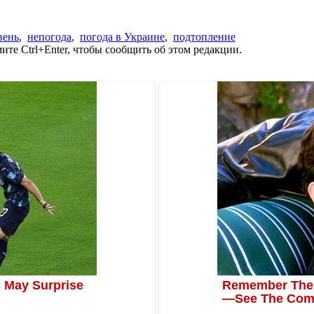
вень
,
непогода
,
погода в Украине
,
подтопление
те Ctrl+Enter, чтобы сообщить об этом редакции.