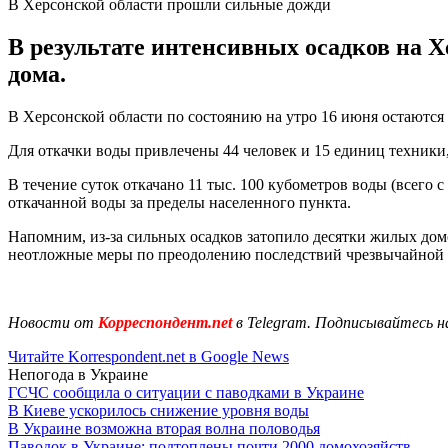
В Херсонской области прошли сильные дожди
В результате интенсивных осадков на 
дома.
В Херсонской области по состоянию на утро 16 июня остаются
Для откачки воды привлечены 44 человек и 15 единиц техники,
В течение суток откачано 11 тыс. 100 кубометров воды (всего 
откачанной воды за пределы населенного пункта.
Напомним, из-за сильных осадков затопило десятки жилых до
неотложные меры по преодолению последствий чрезвычайной 
Новости от
Корреспондент.net
в Telegram. Подписывайтесь н
Читайте Korrespondent.net в Google News
Непогода в Украине
ГСЧС сообщила о ситуации с паводками в Украине
В Киеве ускорилось снижение уровня воды
В Украине возможна вторая волна половодья
Паводок в Украине: подтоплены почти 2000 домохозяйств