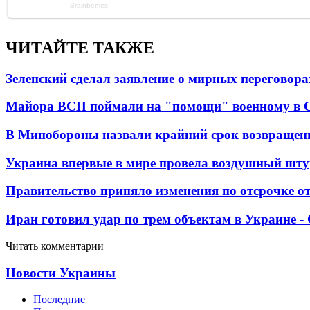
ЧИТАЙТЕ ТАКЖЕ
Зеленский сделал заявление о мирных переговора
Майора ВСП поймали на "помощи" военному в
В Минобороны назвали крайний срок возвращен
Украина впервые в мире провела воздушный шту
Правительство приняло изменения по отсрочке о
Иран готовил удар по трем объектам в Украине 
Читать комментарии
Новости Украины
Последние