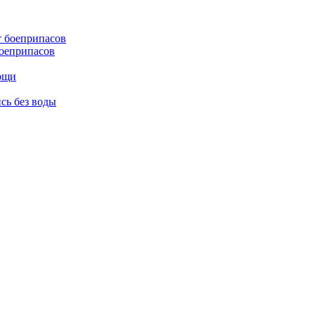
боеприпасов
мощи
сь без воды