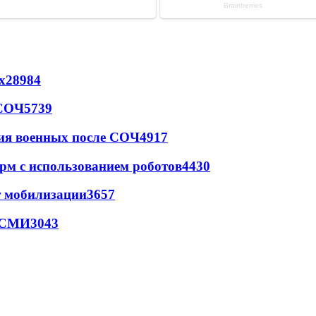
х
28984
 СОЧ
5739
ия военных после СОЧ
4917
рм с использованием роботов
4430
т мобилизации
3657
- СМИ
3043