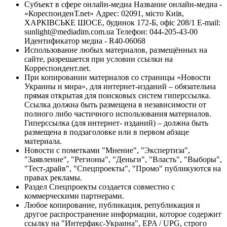
Субъект в сфере онлайн-медиа Название онлайн-медиа -
«КореспонденТ.net» Адрес: 02091, місто Київ,
ХАРКІВСЬКЕ ШОСЕ, будинок 172-Б, офіс 208/1 E-mail:
sunlight@mediadim.com.ua
Телефон: 044-205-43-00
Идентификатор медиа - R40-06068
Использование любых материалов, размещённых на
сайте, разрешается при условии ссылки на
Корреспондент.net.
При копировании материалов со страницы «Новости
Украины и мира», для интернет-изданий – обязательна
прямая открытая для поисковых систем гиперссылка.
Ссылка должна быть размещена в независимости от
полного либо частичного использования материалов.
Гиперссылка (для интернет- изданий) – должна быть
размещена в подзаголовке или в первом абзаце
материала.
Новости с пометками "Мнение", "Экспертиза",
"Заявление", "Регионы", "Деньги", "Власть", "Выборы",
"Тест-драйв", "Спецпроекты", "Промо" публикуются на
правах рекламы.
Раздел Спецпроекты создается совместно с
коммерческими партнерами.
Любое копирование, публикация, републикация и
другое распространение информации, которое содержит
ссылку на "Интерфакс-Украина", EPA / UPG, строго