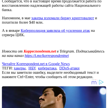
Сообщается, что в настоящее время продолжается работа по
восстановлению надлежащей работы сайта Национального
банка.
Напомним, в мае
хакеры взломали биржу криптовалют
и
похитили более $40 млн.
А в январе
Киберполиция заявляла об усилении атак
на
сервера ЦИК.
Новости от
Корреспондент.net
в Telegram. Подписывайтесь
на наш канал
https://t.me/korrespondentnet
Читайте Korrespondent.net в Google News
ТЕГИ:
хакеры
,
НБУ
,
кибератака
,
DDoS-атаки
Если вы заметили ошибку, выделите необходимый текст и
нажмите Ctrl+Enter, чтобы сообщить об этом редакции.