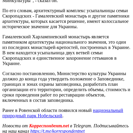
Минкультуры", - сказал он.
По его словам, архитектурный комплекс усыпальницы семьи
Скоропадских - Гамалеевский монастырь и другие памятники
архитектуры, которых касается решение, имеют колоссальное
историческое значение для Украины.
Гамалеевский Харлампиевский монастырь является
памятником архитектуры национального значения, это один
из последних монастырей-крепостей, построенных в Украине.
В нем находится усыпальница двух ветвей семьи
Скоропадских и единственное захоронение гетьманов в
Украине.
Согласно постановлению, Министерство культуры Украины
должно до конца года утвердить положение о Заповеднике,
границах и зонах охраны заповедника, разработать план
организации его территории, определить объемы, стоимость и
сроки проведения работ по реставрации объектов,
включенных в состав заповедника.
Ранее в Ровенской области появился новый
национальный
природный парк Нобельский
.
Новости от
Корреспондент.net
в Telegram. Подписывайтесь
на наш канал
https://t.me/korrespondentnet