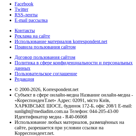
Facebook
Twitter
RSS-ленты
E-mail рассылка
Контакты
Реклама на сайте
Использование материалов korrespondent.net
Правила пользования сайтом
Договор пользования сайтом
Политика в сфере конфиденциальности и персональных
данных
Пользовательское соглашение
Редакция
© 2000-2026, Korrespondent.net
Субъект в сфере онлайн-медиа Название онлайн-медиа -
«КореспонденТ.net» Адрес: 02091, місто Київ,
ХАРКІВСЬКЕ ШОСЕ, будинок 172-Б, офіс 208/1 E-mail:
sunlight@mediadim.com.ua
Телефон: 044-205-43-00
Идентификатор медиа - R40-06068
Использование любых материалов, размещённых на
сайте, разрешается при условии ссылки на
Корреспондент.net.