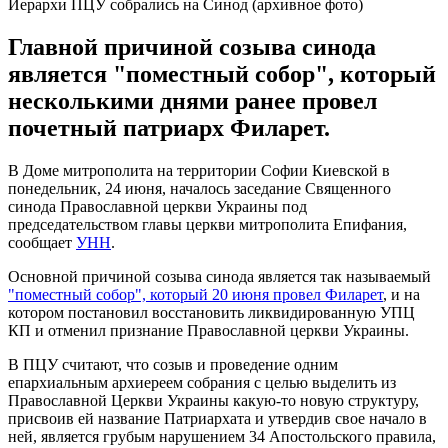
Иерархи ПЦУ собрались на Синод (архивное фото)
Главной причиной созыва синода
является "поместный собор", который
несколькими днями ранее провел
почетный патриарх Филарет.
В Доме митрополита на территории Софии Киевской в
понедельник, 24 июня, началось заседание Священного
синода Православной церкви Украины под
председательством главы церкви митрополита Епифания,
сообщает
УНН
.
Основной причиной созыва синода является так называемый
"поместный собор", который 20 июня провел Филарет
, и на
котором постановил восстановить ликвидированную УПЦ
КП и отменил признание Православной церкви Украины.
В ПЦУ считают, что созыв и проведение одним
епархиальным архиереем собрания с целью выделить из
Православной Церкви Украины какую-то новую структуру,
присвоив ей название Патриархата и утвердив свое начало в
ней, является грубым нарушением 34 Апостольского правила,