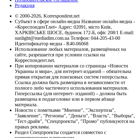
Редакция
© 2000-2026, Korrespondent.net
Субъект в сфере онлайн-медиа Название онлайн-медиа -
«КореспонденТ.net» Адрес: 02091, місто Київ,
ХАРКІВСЬКЕ ШОСЕ, будинок 172-Б, офіс 208/1 E-mail:
sunlight@mediadim.com.ua
Телефон: 044-205-43-00
Идентификатор медиа - R40-06068
Использование любых материалов, размещённых на
сайте, разрешается при условии ссылки на
Корреспондент.net.
При копировании материалов со страницы «Новости
Украины и мира», для интернет-изданий – обязательна
прямая открытая для поисковых систем гиперссылка.
Ссылка должна быть размещена в независимости от
полного либо частичного использования материалов.
Гиперссылка (для интернет- изданий) – должна быть
размещена в подзаголовке или в первом абзаце
материала.
Новости с пометками "Мнение", "Экспертиза",
"Заявление", "Регионы", "Деньги", "Власть", "Выборы",
"Тест-драйв", "Спецпроекты", "Промо" публикуются на
правах рекламы.
Раздел Спецпроекты создается совместно с
коммерческими партнерами.