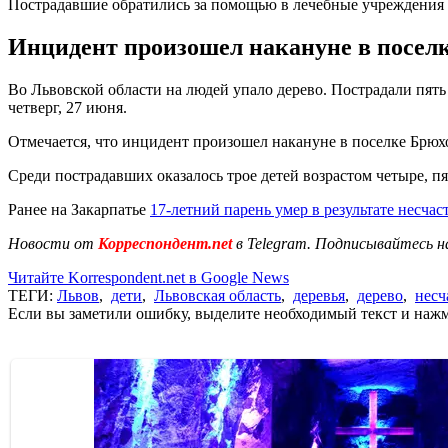
Пострадавшие обратились за помощью в лечебные учреждения
Инцидент произошел накануне в поселк
Во Львовской области на людей упало дерево. Пострадали пять
четверг, 27 июня.
Отмечается, что инцидент произошел накануне в поселке Брюх
Среди пострадавших оказалось трое детей возрастом четыре, пя
Ранее на Закарпатье
17-летний парень умер в результате несчас
Новости от
Корреспондент.net
в Telegram. Подписывайтесь н
Читайте Korrespondent.net в Google News
ТЕГИ:
Львов
,
дети
,
Львовская область
,
деревья
,
дерево
,
несч
Если вы заметили ошибку, выделите необходимый текст и нажми