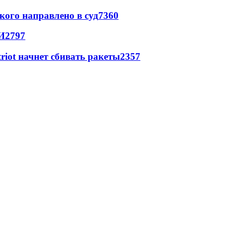
кого направлено в суд
7360
И
2797
triot начнет сбивать ракеты
2357