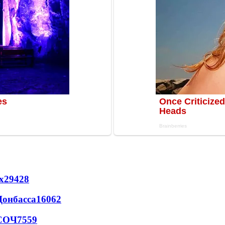
х
29428
Донбасса
16062
 СОЧ
7559