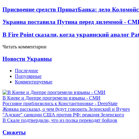
Присвоение средств ПриватБанка: дело Коломойс
Украина поставила Путина перед дилеммой - СМ
В Fire Point сказали, когда украинский аналог Pa
Читать комментарии
Новости Украины
Последние
Популярные
Комментируемые
В Киеве и Днепре прогремели взрывы - СМИ
Россияне приблизились к Константиновке - DeepState
Жовква рассказал, о чем будут говорить Зеленский и Вучич
"Адские" санкции США против РФ: реакция Зеленского
В Скале подтвердили, что из полка переводят бойцов
Сюжеты