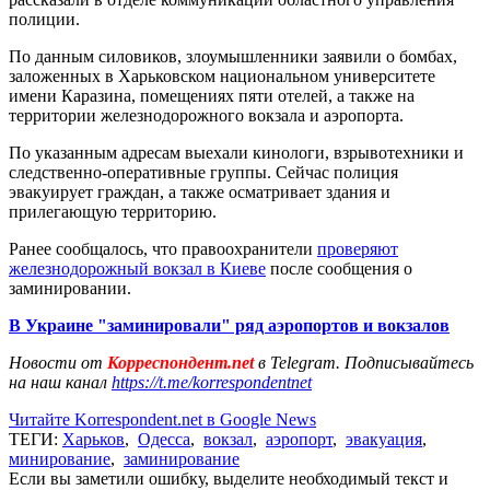
полиции.
По данным силовиков, злоумышленники заявили о бомбах,
заложенных в Харьковском национальном университете
имени Каразина, помещениях пяти отелей, а также на
территории железнодорожного вокзала и аэропорта.
По указанным адресам выехали кинологи, взрывотехники и
следственно-оперативные группы. Сейчас полиция
эвакуирует граждан, а также осматривает здания и
прилегающую территорию.
Ранее сообщалось, что правоохранители
проверяют
железнодорожный вокзал в Киеве
после сообщения о
заминировании.
В Украине "заминировали" ряд аэропортов и вокзалов
Новости от
Корреспондент.net
в Telegram. Подписывайтесь
на наш канал
https://t.me/korrespondentnet
Читайте Korrespondent.net в Google News
ТЕГИ:
Харьков
,
Одесса
,
вокзал
,
аэропорт
,
эвакуация
,
минирование
,
заминирование
Если вы заметили ошибку, выделите необходимый текст и