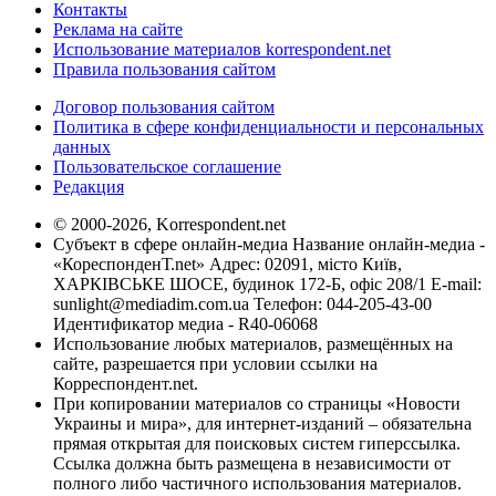
Контакты
Реклама на сайте
Использование материалов korrespondent.net
Правила пользования сайтом
Договор пользования сайтом
Политика в сфере конфиденциальности и персональных
данных
Пользовательское соглашение
Редакция
© 2000-2026, Korrespondent.net
Субъект в сфере онлайн-медиа Название онлайн-медиа -
«КореспонденТ.net» Адрес: 02091, місто Київ,
ХАРКІВСЬКЕ ШОСЕ, будинок 172-Б, офіс 208/1 E-mail:
sunlight@mediadim.com.ua
Телефон: 044-205-43-00
Идентификатор медиа - R40-06068
Использование любых материалов, размещённых на
сайте, разрешается при условии ссылки на
Корреспондент.net.
При копировании материалов со страницы «Новости
Украины и мира», для интернет-изданий – обязательна
прямая открытая для поисковых систем гиперссылка.
Ссылка должна быть размещена в независимости от
полного либо частичного использования материалов.