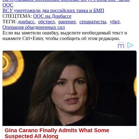
ООС
ВСУ уничтожили два российских танка и БМП
СПЕЦТЕМА:
ООС на Донбассе
ТЕГИ:
донбасс
,
обстрел
,
ранение
,
сепаратисты
,
убит
,
Операция объединенных сил
Если вы заметили ошибку, выделите необходимый текст и
нажмите Ctrl+Enter, чтобы сообщить об этом редакции.