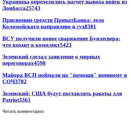
Украинцы определились насчет вывода войск из
Донбасса
25743
Присвоение средств ПриватБанка: дело
Коломойского направлено в суд
8381
ВСУ получили новое снаряжение Бундесвера:
что входит в комплект
5423
Зеленский сделал заявление о мирных
переговорах
4598
Майора ВСП поймали на "помощи" военному в
СОЧ
3702
Зеленский: США будут поставлять ракеты для
Patriot
3361
Читать комментарии