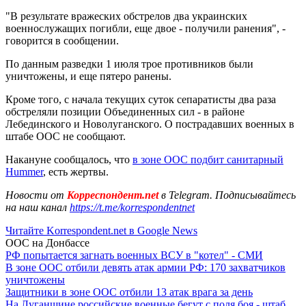
"В результате вражеских обстрелов два украинских
военнослужащих погибли, еще двое - получили ранения", -
говорится в сообщении.
По данным разведки 1 июля трое противников были
уничтожены, и еще пятеро ранены.
Кроме того, с начала текущих суток сепаратисты два раза
обстреляли позиции Объединенных сил - в районе
Лебединского и Новолуганского. О пострадавших военных в
штабе ООС не сообщают.
Накануне сообщалось, что
в зоне ООС подбит санитарный
Hummer
, есть жертвы.
Новости от
Корреспондент.net
в Telegram. Подписывайтесь
на наш канал
https://t.me/korrespondentnet
Читайте Korrespondent.net в Google News
ООС на Донбассе
РФ попытается загнать военных ВСУ в "котел" - СМИ
В зоне ООС отбили девять атак армии РФ: 170 захватчиков
уничтожены
Защитники в зоне ООС отбили 13 атак врага за день
На Луганщине российские военные бегут с поля боя - штаб