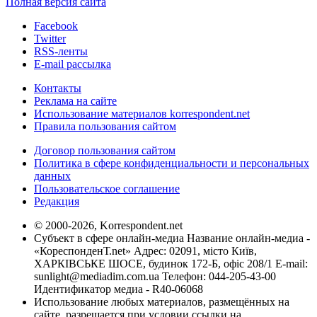
Полная версия сайта
Facebook
Twitter
RSS-ленты
E-mail рассылка
Контакты
Реклама на сайте
Использование материалов korrespondent.net
Правила пользования сайтом
Договор пользования сайтом
Политика в сфере конфиденциальности и персональных
данных
Пользовательское соглашение
Редакция
© 2000-2026, Korrespondent.net
Субъект в сфере онлайн-медиа Название онлайн-медиа -
«КореспонденТ.net» Адрес: 02091, місто Київ,
ХАРКІВСЬКЕ ШОСЕ, будинок 172-Б, офіс 208/1 E-mail:
sunlight@mediadim.com.ua
Телефон: 044-205-43-00
Идентификатор медиа - R40-06068
Использование любых материалов, размещённых на
сайте, разрешается при условии ссылки на