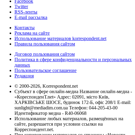
Facebook
Twitter
RSS-ленты
E-mail рассылка
Контакты
Реклама на сайте
Использование материалов korrespondent.net
Правила пользования сайтом
Договор пользования сайтом
Политика в сфере конфиденциальности и персональных
данных
Пользовательское соглашение
Редакция
© 2000-2026, Korrespondent.net
Субъект в сфере онлайн-медиа Название онлайн-медиа -
«КореспонденТ.net» Адрес: 02091, місто Київ,
ХАРКІВСЬКЕ ШОСЕ, будинок 172-Б, офіс 208/1 E-mail:
sunlight@mediadim.com.ua
Телефон: 044-205-43-00
Идентификатор медиа - R40-06068
Использование любых материалов, размещённых на
сайте, разрешается при условии ссылки на
Корреспондент.net.
При копировании материалов со страницы «Новости