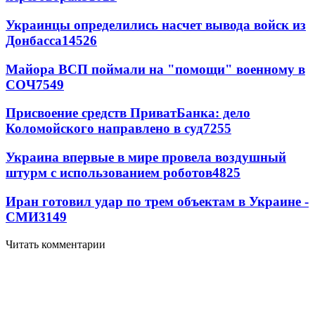
Украинцы определились насчет вывода войск из
Донбасса
14526
Майора ВСП поймали на "помощи" военному в
СОЧ
7549
Присвоение средств ПриватБанка: дело
Коломойского направлено в суд
7255
Украина впервые в мире провела воздушный
штурм с использованием роботов
4825
Иран готовил удар по трем объектам в Украине -
СМИ
3149
Читать комментарии