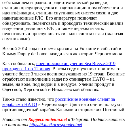
себя комплексы радио- и радиотехнической разведки,
станцию предупреждения о радиолокационном облучении и
идентификации, станции спутниковых систем связи и две
навигационные РЛС. Его аппаратура позволяет
обнаруживать, пеленговать и проводить технический анализ
излучений различных РЛС, а также перехватывать,
пеленговать и прослушивать сигналы систем связи (включая
спутниковые).
Весной 2014 года во время кризиса на Украине и событий в
Крыму Dupuy de Lome находился в акватории Черного моря.
Как сообщалось,
военно-морские учения Sea Breeze-2019
проходят с 1 по 12 июля
. В этом году в учениях принимают
участие более 3 тысяч военнослужащих из 19 стран. Военные
отработают выполнение задач по стандартам НАТО – на
земле, на воде, под водой и в воздухе. Учения пройдут в
Одесской, Херсонской и Николаевской областях.
Также стало известно, что
российские военные следят за
кораблями НАТО
в Черном море. Для этого они используют
противолодочный корабль Касимов и сторожевик Пытливый.
Новости от
Корреспондент.net
в Telegram. Подписывайтесь
на наш канал
https://t.me/korrespondentnet