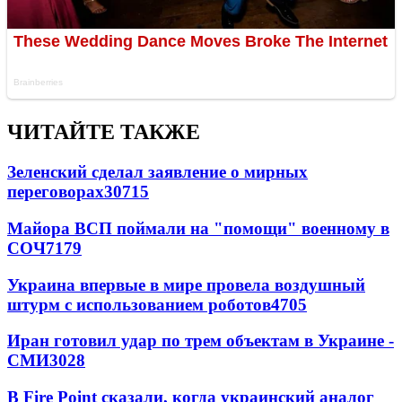
ЧИТАЙТЕ ТАКЖЕ
Зеленский сделал заявление о мирных
переговорах
30715
Майора ВСП поймали на "помощи" военному в
СОЧ
7179
Украина впервые в мире провела воздушный
штурм с использованием роботов
4705
Иран готовил удар по трем объектам в Украине -
СМИ
3028
В Fire Point сказали, когда украинский аналог