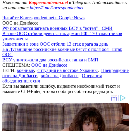
Новости от
Корреспондент.net
в Telegram. Подписывайтесь
на наш канал
https://t.me/korrespondentnet
Читайте Korrespondent.net в Google News
ООС на Донбассе
РФ попытается загнать военных ВСУ в "котел" - СМИ
В зоне ООС отбили девять атак армии РФ: 170 захватчиков
уничтожены
Защитники в зоне ООС отбили 13 атак врага за день
На Луганщине российские военные бегут с поля боя - штаб
ООС
ВСУ уничтожили два российских танка и БМП
СПЕЦТЕМА:
ООС на Донбассе
ТЕГИ:
военные
,
ситуация на востоке Украины
,
Прекращение
огня на Донбассе
,
война на Донбассе
,
Операция
объединенных сил
Если вы заметили ошибку, выделите необходимый текст и
нажмите Ctrl+Enter, чтобы сообщить об этом редакции.