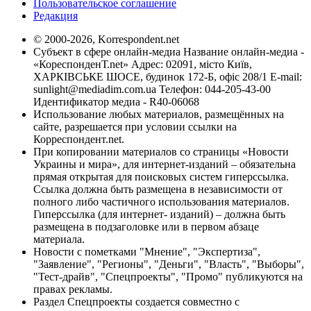
Пользовательское соглашение
Редакция
© 2000-2026, Korrespondent.net
Субъект в сфере онлайн-медиа Название онлайн-медиа -
«КореспонденТ.net» Адрес: 02091, місто Київ,
ХАРКІВСЬКЕ ШОСЕ, будинок 172-Б, офіс 208/1 E-mail:
sunlight@mediadim.com.ua
Телефон: 044-205-43-00
Идентификатор медиа - R40-06068
Использование любых материалов, размещённых на
сайте, разрешается при условии ссылки на
Корреспондент.net.
При копировании материалов со страницы «Новости
Украины и мира», для интернет-изданий – обязательна
прямая открытая для поисковых систем гиперссылка.
Ссылка должна быть размещена в независимости от
полного либо частичного использования материалов.
Гиперссылка (для интернет- изданий) – должна быть
размещена в подзаголовке или в первом абзаце
материала.
Новости с пометками "Мнение", "Экспертиза",
"Заявление", "Регионы", "Деньги", "Власть", "Выборы",
"Тест-драйв", "Спецпроекты", "Промо" публикуются на
правах рекламы.
Раздел Спецпроекты создается совместно с