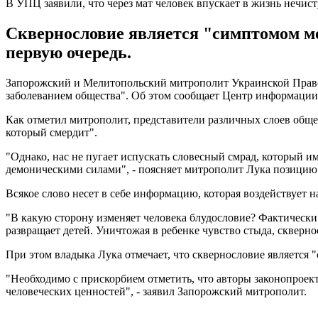
В УПЦ заявили, что через мат человек впускает в жизнь нечис
Сквернословие является "симптомом мор
первую очередь.
Запорожский и Мелитопольский митрополит Украинской Правос
заболеванием общества". Об этом сообщает Центр информации
Как отметил митрополит, представители различных слоев обще
который смердит".
"Однако, нас не пугает испускать словесный смрад, который име
демоническими силами", - поясняет митрополит Лука позицию
Всякое слово несет в себе информацию, которая воздействует н
"В какую сторону изменяет человека блудословие? Фактически р
развращает детей. Уничтожая в ребенке чувство стыда, скверно
При этом владыка Лука отмечает, что сквернословие является 
"Необходимо с прискорбием отметить, что авторы законопроект
человеческих ценностей", - заявил Запорожский митрополит.