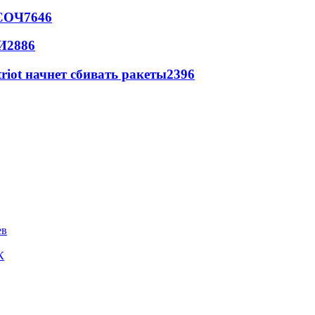
 СОЧ
7646
И
2886
triot начнет сбивать ракеты
2396
ев
К