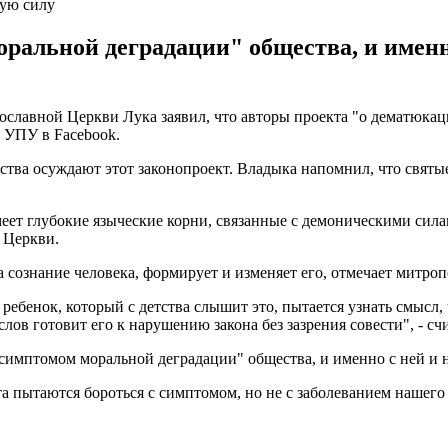
тую силу
альной деградации" общества, и именно
лавной Церкви Лука заявил, что авторы проекта "о дематюкаци
 УПУ в Facebook.
ства осуждают этот законопроект. Владыка напомнил, что святы
ет глубокие языческие корни, связанные с демоническими силами.
 Церкви.
а сознание человека, формирует и изменяет его, отмечает митроп
ебенок, который с детства слышит это, пытается узнать смысл, 
слов готовит его к нарушению закона без зазрения совести", - с
"симптомом моральной деградации" общества, и именно с ней и н
а пытаются бороться с симптомом, но не с заболеванием нашего