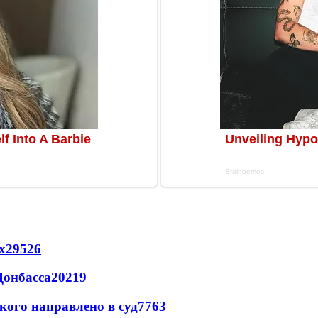
х
29526
Донбасса
20219
кого направлено в суд
7763