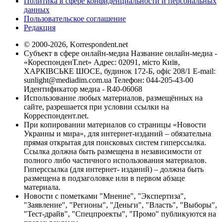
Политика в сфере конфиденциальности и персональных
данных
Пользовательское соглашение
Редакция
© 2000-2026, Korrespondent.net
Субъект в сфере онлайн-медиа Название онлайн-медиа -
«КореспонденТ.net» Адрес: 02091, місто Київ,
ХАРКІВСЬКЕ ШОСЕ, будинок 172-Б, офіс 208/1 E-mail:
sunlight@mediadim.com.ua
Телефон: 044-205-43-00
Идентификатор медиа - R40-06068
Использование любых материалов, размещённых на
сайте, разрешается при условии ссылки на
Корреспондент.net.
При копировании материалов со страницы «Новости
Украины и мира», для интернет-изданий – обязательна
прямая открытая для поисковых систем гиперссылка.
Ссылка должна быть размещена в независимости от
полного либо частичного использования материалов.
Гиперссылка (для интернет- изданий) – должна быть
размещена в подзаголовке или в первом абзаце
материала.
Новости с пометками "Мнение", "Экспертиза",
"Заявление", "Регионы", "Деньги", "Власть", "Выборы",
"Тест-драйв", "Спецпроекты", "Промо" публикуются на