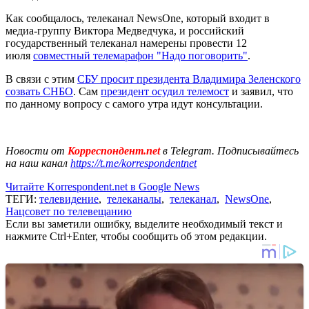
Как сообщалось, телеканал NewsOne, который входит в
медиа-группу Виктора Медведчука, и российский
государственный телеканал намерены провести 12
июля
совместный телемарафон "Надо поговорить"
.
В связи с этим
СБУ просит президента Владимира Зеленского
созвать СНБО
. Сам
президент осудил телемост
и заявил, что
по данному вопросу с самого утра идут консультации.
Новости от
Корреспондент.net
в Telegram. Подписывайтесь
на наш канал
https://t.me/korrespondentnet
Читайте Korrespondent.net в Google News
ТЕГИ:
телевидение
,
телеканалы
,
телеканал
,
NewsOne
,
Нацсовет по телевещанию
Если вы заметили ошибку, выделите необходимый текст и
нажмите Ctrl+Enter, чтобы сообщить об этом редакции.