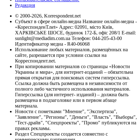
Редакция
© 2000-2026, Korrespondent.net
Субъект в сфере онлайн-медиа Название онлайн-медиа -
«КореспонденТ.net» Адрес: 02091, місто Київ,
ХАРКІВСЬКЕ ШОСЕ, будинок 172-Б, офіс 208/1 E-mail:
sunlight@mediadim.com.ua
Телефон: 044-205-43-00
Идентификатор медиа - R40-06068
Использование любых материалов, размещённых на
сайте, разрешается при условии ссылки на
Корреспондент.net.
При копировании материалов со страницы «Новости
Украины и мира», для интернет-изданий – обязательна
прямая открытая для поисковых систем гиперссылка.
Ссылка должна быть размещена в независимости от
полного либо частичного использования материалов.
Гиперссылка (для интернет- изданий) – должна быть
размещена в подзаголовке или в первом абзаце
материала.
Новости с пометками "Мнение", "Экспертиза",
"Заявление", "Регионы", "Деньги", "Власть", "Выборы",
"Тест-драйв", "Спецпроекты", "Промо" публикуются на
правах рекламы.
Раздел Спецпроекты создается совместно с
коммерческими партнерами.