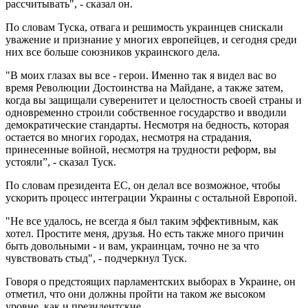
рассчитывать", - сказал он.
По словам Туска, отвага и решимость украинцев снискали
уважение и признание у многих европейцев, и сегодня среди
них все больше союзников украинского дела.
"В моих глазах вы все - герои. Именно так я видел вас во
время Революции Достоинства на Майдане, а также затем,
когда вы защищали суверенитет и целостность своей страны и
одновременно строили собственное государство и вводили
демократические стандарты. Несмотря на бедность, которая
остается во многих городах, несмотря на страдания,
принесенные войной, несмотря на трудности реформ, вы
устояли”, - сказал Туск.
По словам президента ЕС, он делал все возможное, чтобы
ускорить процесс интеграции Украины с остальной Европой.
"Не все удалось, не всегда я был таким эффективным, как
хотел. Простите меня, друзья. Но есть также много причин
быть довольными - и вам, украинцам, точно не за что
чувствовать стыд", - подчеркнул Туск.
Говоря о предстоящих парламентских выборах в Украине, он
отметил, что они должны пройти на таком же высоком
уровне, как и президентские.