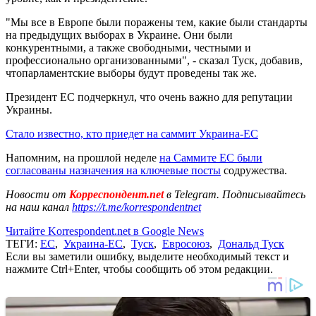
"Мы все в Европе были поражены тем, какие были стандарты
на предыдущих выборах в Украине. Они были
конкурентными, а также свободными, честными и
профессионально организованными", - сказал Туск, добавив,
чтопарламентские выборы будут проведены так же.
Президент ЕС подчеркнул, что очень важно для репутации
Украины.
Стало известно, кто приедет на саммит Украина-ЕС
Напомним, на прошлой неделе
на Саммите ЕС были
согласованы назначения на ключевые посты
содружества.
Новости от
Корреспондент.net
в Telegram. Подписывайтесь
на наш канал
https://t.me/korrespondentnet
Читайте Korrespondent.net в Google News
ТЕГИ:
ЕС
,
Украина-ЕС
,
Туск
,
Евросоюз
,
Дональд Туск
Если вы заметили ошибку, выделите необходимый текст и
нажмите Ctrl+Enter, чтобы сообщить об этом редакции.