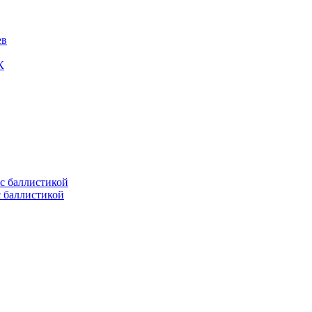
ев
К
с баллистикой