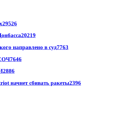
х
29526
Донбасса
20219
кого направлено в суд
7763
 СОЧ
7646
И
2886
triot начнет сбивать ракеты
2396