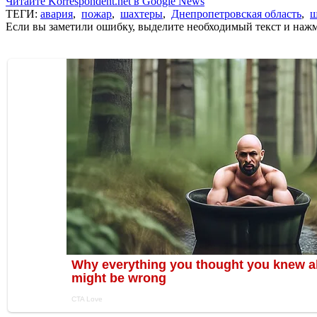
Читайте Korrespondent.net в Google News
ТЕГИ:
авария
,
пожар
,
шахтеры
,
Днепропетровская область
,
ш
Если вы заметили ошибку, выделите необходимый текст и нажми