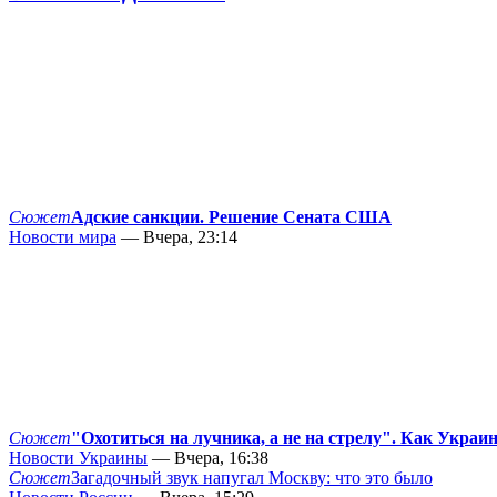
Сюжет
Адские санкции. Решение Сената США
Новости мира
— Вчера, 23:14
Сюжет
"Охотиться на лучника, а не на стрелу". Как Украи
Новости Украины
— Вчера, 16:38
Сюжет
Загадочный звук напугал Москву: что это было