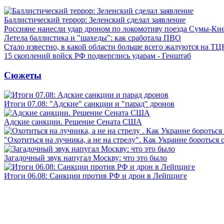
Баллистический террор: Зеленский сделал заявление
Россияне нанесли удар дроном по локомотиву поезда Сумы-Ки
Летела баллистика и "шахеды": как сработала ПВО
Стало известно, в какой области больше всего жалуются на ТЦ
15 скоплений войск РФ подверглись ударам - Генштаб
Сюжеты
Итоги 07.08: "Адские" санкции и "парад" дронов
Адские санкции. Решение Сената США
"Охотиться на лучника, а не на стрелу". Как Украине бороться 
Загадочный звук напугал Москву: что это было
Итоги 06.08: Санкции против РФ и дрон в Лейпциге