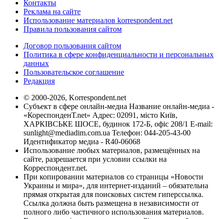
Контакты
Реклама на сайте
Использование материалов korrespondent.net
Правила пользования сайтом
Договор пользования сайтом
Политика в сфере конфиденциальности и персональных
данных
Пользовательское соглашение
Редакция
© 2000-2026, Korrespondent.net
Субъект в сфере онлайн-медиа Название онлайн-медиа -
«КореспонденТ.net» Адрес: 02091, місто Київ,
ХАРКІВСЬКЕ ШОСЕ, будинок 172-Б, офіс 208/1 E-mail:
sunlight@mediadim.com.ua
Телефон: 044-205-43-00
Идентификатор медиа - R40-06068
Использование любых материалов, размещённых на
сайте, разрешается при условии ссылки на
Корреспондент.net.
При копировании материалов со страницы «Новости
Украины и мира», для интернет-изданий – обязательна
прямая открытая для поисковых систем гиперссылка.
Ссылка должна быть размещена в независимости от
полного либо частичного использования материалов.