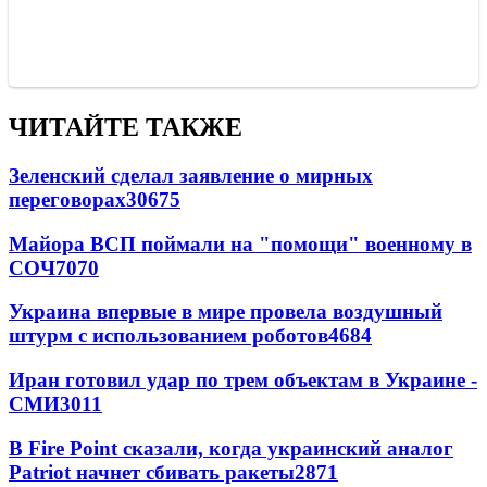
ЧИТАЙТЕ ТАКЖЕ
Зеленский сделал заявление о мирных
переговорах
30675
Майора ВСП поймали на "помощи" военному в
СОЧ
7070
Украина впервые в мире провела воздушный
штурм с использованием роботов
4684
Иран готовил удар по трем объектам в Украине -
СМИ
3011
В Fire Point сказали, когда украинский аналог
Patriot начнет сбивать ракеты
2871