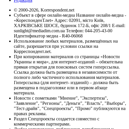
Редакция
© 2000-2026, Korrespondent.net
Субъект в сфере онлайн-медиа Название онлайн-медиа -
«КореспонденТ.net» Адрес: 02091, місто Київ,
ХАРКІВСЬКЕ ШОСЕ, будинок 172-Б, офіс 208/1 E-mail:
sunlight@mediadim.com.ua
Телефон: 044-205-43-00
Идентификатор медиа - R40-06068
Использование любых материалов, размещённых на
сайте, разрешается при условии ссылки на
Корреспондент.net.
При копировании материалов со страницы «Новости
Украины и мира», для интернет-изданий – обязательна
прямая открытая для поисковых систем гиперссылка.
Ссылка должна быть размещена в независимости от
полного либо частичного использования материалов.
Гиперссылка (для интернет- изданий) – должна быть
размещена в подзаголовке или в первом абзаце
материала.
Новости с пометками "Мнение", "Экспертиза",
"Заявление", "Регионы", "Деньги", "Власть", "Выборы",
"Тест-драйв", "Спецпроекты", "Промо" публикуются на
правах рекламы.
Раздел Спецпроекты создается совместно с
коммерческими партнерами.