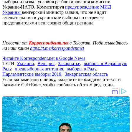
выборы и назвал условия разблокирования комиссии
Украина-НАТО. Комментируя
предупреждение МИД
Украины
венгерский министр заявил, что не видит
вмешательство в украинские выборы во встрече с
представителями венгерских общин региона.
Новости от
Корреспондент.net
в Telegram. Подписывайтесь
на наш канал
https://t.me/korrespondentnet
Читайте Korrespondent.net в Google News
ТЕГИ:
Украина
,
Венгрия
,
Закарпатье
,
выборы в Верховную
Раду
,
предвыборная агитация
,
выборы в Раду
,
Парламентские выборы 2019
,
Закарпатская область
Если вы заметили ошибку, выделите необходимый текст и
нажмите Ctrl+Enter, чтобы сообщить об этом редакции.