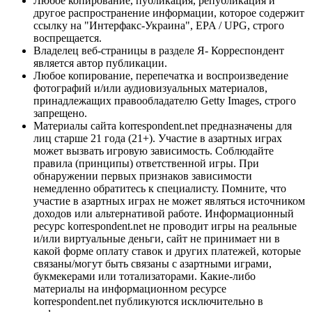
Любое копирование, публикация, републикация и
другое распространение информации, которое содержит
ссылку на "Интерфакс-Украина", EPA / UPG, строго
воспрещается.
Владелец веб-страницы в разделе Я- Корреспондент
является автор публикации.
Любое копирование, перепечатка и воспроизведение
фотографий и/или аудиовизуальных материалов,
принадлежащих правообладателю Getty Images, строго
запрещено.
Материалы сайта korrespondent.net предназначены для
лиц старше 21 года (21+). Участие в азартных играх
может вызвать игровую зависимость. Соблюдайте
правила (принципы) ответственной игры. При
обнаружении первых признаков зависимости
немедленно обратитесь к специалисту. Помните, что
участие в азартных играх не может являться источником
доходов или альтернативой работе. Информационный
ресурс korrespondent.net не проводит игры на реальные
и/или виртуальные деньги, сайт не принимает ни в
какой форме оплату ставок и других платежей, которые
связаны/могут быть связаны с азартными играми,
букмекерами или тотализаторами. Какие-либо
материалы на информационном ресурсе
korrespondent.net публикуются исключительно в