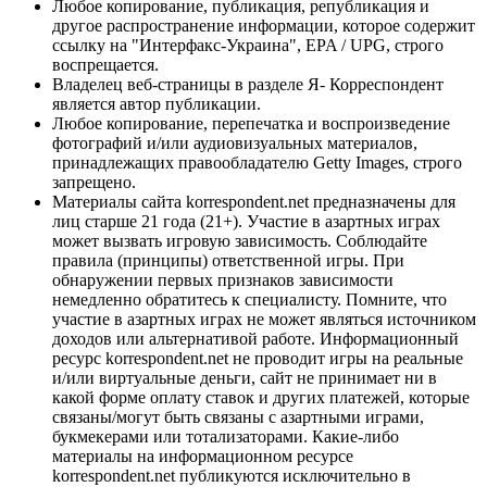
Любое копирование, публикация, републикация и
другое распространение информации, которое содержит
ссылку на "Интерфакс-Украина", EPA / UPG, строго
воспрещается.
Владелец веб-страницы в разделе Я- Корреспондент
является автор публикации.
Любое копирование, перепечатка и воспроизведение
фотографий и/или аудиовизуальных материалов,
принадлежащих правообладателю Getty Images, строго
запрещено.
Материалы сайта korrespondent.net предназначены для
лиц старше 21 года (21+). Участие в азартных играх
может вызвать игровую зависимость. Соблюдайте
правила (принципы) ответственной игры. При
обнаружении первых признаков зависимости
немедленно обратитесь к специалисту. Помните, что
участие в азартных играх не может являться источником
доходов или альтернативой работе. Информационный
ресурс korrespondent.net не проводит игры на реальные
и/или виртуальные деньги, сайт не принимает ни в
какой форме оплату ставок и других платежей, которые
связаны/могут быть связаны с азартными играми,
букмекерами или тотализаторами. Какие-либо
материалы на информационном ресурсе
korrespondent.net публикуются исключительно в