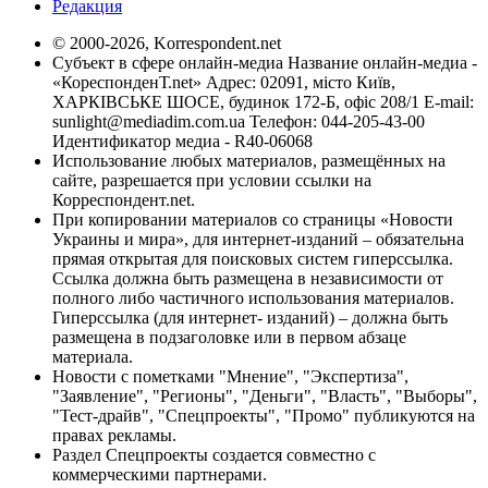
Редакция
© 2000-2026, Korrespondent.net
Субъект в сфере онлайн-медиа Название онлайн-медиа -
«КореспонденТ.net» Адрес: 02091, місто Київ,
ХАРКІВСЬКЕ ШОСЕ, будинок 172-Б, офіс 208/1 E-mail:
sunlight@mediadim.com.ua
Телефон: 044-205-43-00
Идентификатор медиа - R40-06068
Использование любых материалов, размещённых на
сайте, разрешается при условии ссылки на
Корреспондент.net.
При копировании материалов со страницы «Новости
Украины и мира», для интернет-изданий – обязательна
прямая открытая для поисковых систем гиперссылка.
Ссылка должна быть размещена в независимости от
полного либо частичного использования материалов.
Гиперссылка (для интернет- изданий) – должна быть
размещена в подзаголовке или в первом абзаце
материала.
Новости с пометками "Мнение", "Экспертиза",
"Заявление", "Регионы", "Деньги", "Власть", "Выборы",
"Тест-драйв", "Спецпроекты", "Промо" публикуются на
правах рекламы.
Раздел Спецпроекты создается совместно с
коммерческими партнерами.