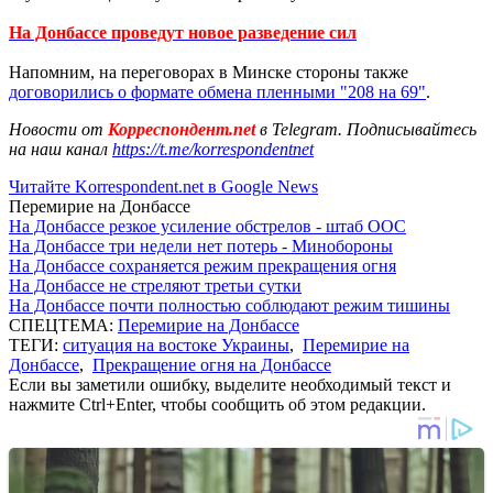
На Донбассе проведут новое разведение сил
Напомним, на переговорах в Минске стороны также
договорились о формате обмена пленными "208 на 69"
.
Новости от
Корреспондент.net
в Telegram. Подписывайтесь
на наш канал
https://t.me/korrespondentnet
Читайте Korrespondent.net в Google News
Перемирие на Донбассе
На Донбассе резкое усиление обстрелов - штаб ООС
На Донбассе три недели нет потерь - Минобороны
На Донбассе сохраняется режим прекращения огня
На Донбассе не стреляют третьи сутки
На Донбассе почти полностью соблюдают режим тишины
СПЕЦТЕМА:
Перемирие на Донбассе
ТЕГИ:
ситуация на востоке Украины
,
Перемирие на
Донбассе
,
Прекращение огня на Донбассе
Если вы заметили ошибку, выделите необходимый текст и
нажмите Ctrl+Enter, чтобы сообщить об этом редакции.