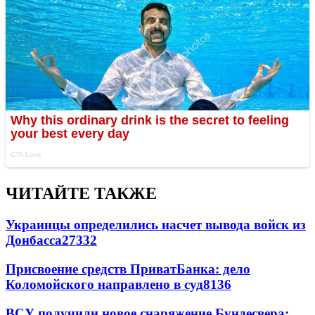
ЧИТАЙТЕ ТАКЖЕ
Украинцы определились насчет вывода войск из
Донбасса
27332
Присвоение средств ПриватБанка: дело
Коломойского направлено в суд
8136
ВСУ получили новое снаряжение Бундесвера: