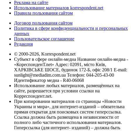
Реклама на сайте
Использование материалов korrespondent.net
Правила пользования сайтом
Договор пользования сайтом
Политика в сфере конфиденциальности и персональных
данных
Пользовательское соглашение
Редакция
© 2000-2026, Korrespondent.net
Субъект в сфере онлайн-медиа Название онлайн-медиа -
«КореспонденТ.net» Адрес: 02091, місто Київ,
ХАРКІВСЬКЕ ШОСЕ, будинок 172-Б, офіс 208/1 E-mail:
sunlight@mediadim.com.ua
Телефон: 044-205-43-00
Идентификатор медиа - R40-06068
Использование любых материалов, размещённых на
сайте, разрешается при условии ссылки на
Корреспондент.net.
При копировании материалов со страницы «Новости
Украины и мира», для интернет-изданий – обязательна
прямая открытая для поисковых систем гиперссылка.
Ссылка должна быть размещена в независимости от
полного либо частичного использования материалов.
Гиперссылка (для интернет- изданий) – должна быть