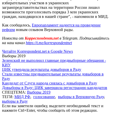
избирательных участков в украинских
загранпредставительствах на территории России лишил
возможности проголосовать порядка 3 млн украинских
граждан, находящихся в нашей стране", - напомнили в МИД.
Как сообщалось,
Европарламент надеется на проведение
реформ
новым созывом Верховной рады.
Новости от
Корреспондент.net
в Telegram. Подписывайтесь
на наш канал
https://t.me/korrespondentnet
Читайте Korrespondent.net в Google News
Выборы 2019
Зеленский не выполнил главные предвыборные обещания -
КИУ
ЦИК утвердила результаты довыборов в Раду
Стали известны предварительные результаты довыборов в
Раду
Кандидат от Слуги народа снялась с довыборов в Раду
Довыборы в Раду: ЦИК завершила регистрацию кандидатов
СПЕЦТЕМА:
Выборы 2019
ТЕГИ:
МИД РФ
,
голосование
,
выборы в Верховную Раду
,
выборы в Раду
Если вы заметили ошибку, выделите необходимый текст и
нажмите Ctrl+Enter, чтобы сообщить об этом редакции.