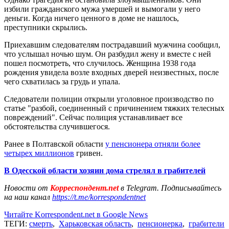
избили гражданского мужа умершей и вымогали у него
деньги. Когда ничего ценного в доме не нашлось,
преступники скрылись.
Приехавшим следователям пострадавший мужчина сообщил,
что услышал ночью шум. Он разбудил жену и вместе с ней
пошел посмотреть, что случилось. Женщина 1938 года
рождения увидела возле входных дверей неизвестных, после
чего схватилась за грудь и упала.
Следователи полиции открыли уголовное производство по
статье "разбой, соединенный с причинением тяжких телесных
повреждений". Сейчас полиция устанавливает все
обстоятельства случившегося.
Ранее в Полтавской области
у пенсионера отняли более
четырех миллионов
гривен.
В Одесской области хозяин дома стрелял в грабителей
Новости от
Корреспондент.net
в Telegram. Подписывайтесь
на наш канал
https://t.me/korrespondentnet
Читайте Korrespondent.net в Google News
ТЕГИ:
смерть
,
Харьковская область
,
пенсионерка
,
грабители