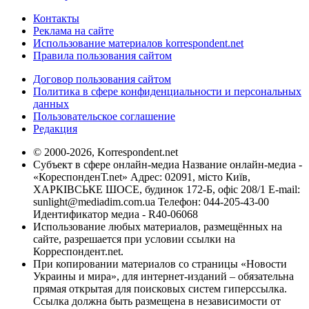
Контакты
Реклама на сайте
Использование материалов korrespondent.net
Правила пользования сайтом
Договор пользования сайтом
Политика в сфере конфиденциальности и персональных
данных
Пользовательское соглашение
Редакция
© 2000-2026, Korrespondent.net
Субъект в сфере онлайн-медиа Название онлайн-медиа -
«КореспонденТ.net» Адрес: 02091, місто Київ,
ХАРКІВСЬКЕ ШОСЕ, будинок 172-Б, офіс 208/1 E-mail:
sunlight@mediadim.com.ua
Телефон: 044-205-43-00
Идентификатор медиа - R40-06068
Использование любых материалов, размещённых на
сайте, разрешается при условии ссылки на
Корреспондент.net.
При копировании материалов со страницы «Новости
Украины и мира», для интернет-изданий – обязательна
прямая открытая для поисковых систем гиперссылка.
Ссылка должна быть размещена в независимости от